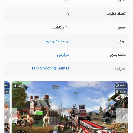
امتیاز
۲.۱
تعداد نظرات
۷
حجم
۴۶ مگابایت
نوع
برنامه اندرویدی
دسته‌بندی
سرگرمی
سازنده
FPS Shooting Games
〉
〈