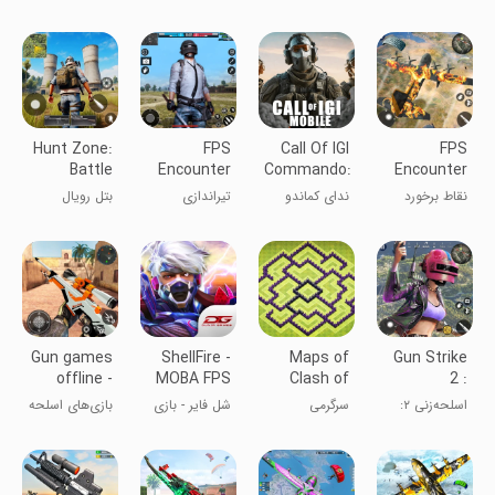
Game
Offline
Guns
سلاح‌ها
تیراندازی FPS
آتشین فینیت:
FPS تیراندازی
آفلاین
اسلحه‌ها
آفلاین
Hunt Zone:
FPS
Call Of IGI
FPS
Battle
Encounter
Commando:
Encounter
Royale
Strike
Mob Duty
Strike: Gun
نقاط برخورد
ندای کماندو
تیراندازی
بتل رویال
Arena
Offline
Game
FPS: بازی
ای‌جی‌آی:
ملاقات FPS
تفنگی
وظیفه مافیا
افلاین
Gun games
ShellFire -
Maps of
Gun Strike
offline -
MOBA FPS
Clash of
2 :
Survival
Clans
Commando
اسلحه‌زنی ۲:
سرگرمی
شل فایر - بازی
بازی‌های اسلحه
Secret
مأموریت مخفی
MOBA FPS
آفلاین - بقا
Mission-
کماندو - بازی
FPS Game
FPS