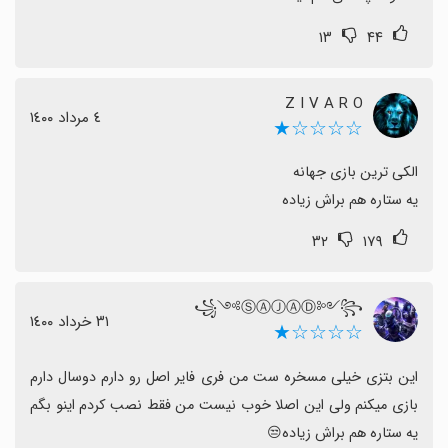
۱۳
۴۴
Z I V A R O
٤ مرداد ١٤٠٠
☆☆☆☆★
یه ستاره هم براش زیاده
۳۲
۱۷۹
꧁༺ⓈⒶⒿⒶⒹ༻꧂
٣١ خرداد ١٤٠٠
☆☆☆☆★
این بتزی خیلی مسخره ست من فری فایر اصل رو دارم دوسال دارم 
بازی میکنم ولی این اصلا خوب نیست من فقط نصب کردم اینو بگم 
یه ستاره هم براش زیاده😒