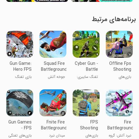
برنامه‌های مرتبط
Gun Game:
Squad Fire
Cyber Gun -
Offline Fps
Hero FPS
Battleground
Battle
Shooting
Shooter
Strike
Royale
Gun Games
بازی‌های
تفنگ سایبری:
جوخه آتش
بازی تفنگ:
Game
تیراندازی FPS
بتل رویال
قهرمان تیرانداز
آفلاین
FPS
Gun Games
Fnite Fire
FPS
Fire
- FPS
Battleground:
Shooting
Battleground
Shooting
Guns
Gun Games
Squad:
نبرد آتش: گروه
بازی‌های
میدان نبرد
بازی‌های تفنگی