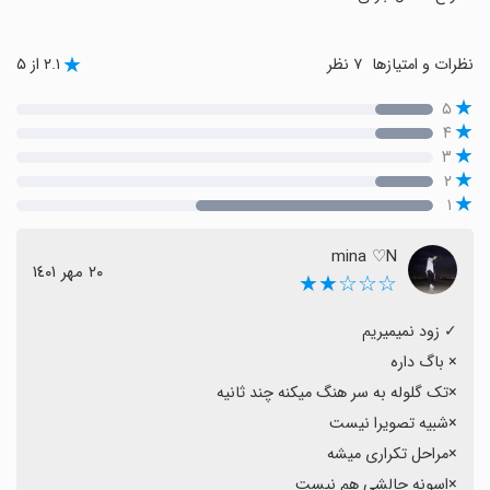
نظرات و امتیازها
۷ نظر
۲.۱ از ۵
۵
۴
۳
۲
۱
mina ♡N
٢٠ مهر ١٤٠١
☆☆☆★★
×اسونه چالشی هم نیست