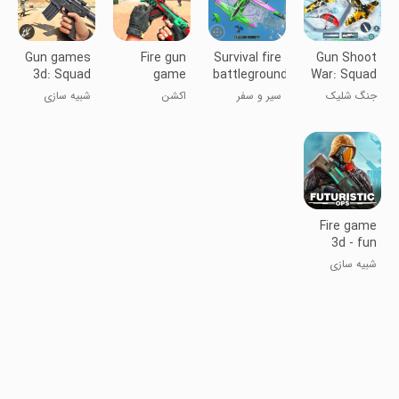
Gun games
Fire gun
Survival fire
Gun Shoot
3d: Squad
game
battleground
War: Squad
fire
Fire 3d
جنگ شلیک
سیر و سفر
اکشن
شبیه سازی
گلوله: آتش
گروه ۳ بعدی
Fire game
3d - fun
gun games
شبیه سازی