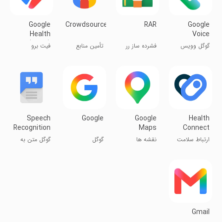
Google
Crowdsource
RAR
Google
Health
Voice
(Fitbit)
گوگل وویس
فشرده ساز رر
تأمین منابع
فیت برو
گفتگوی صوتی
Speech
Google
Google
Health
Recognition
Maps
Connect
&
ارتباط سلامت
نقشه ها
گوگل
گوگل متن به
Synthesis
صدا
Gmail