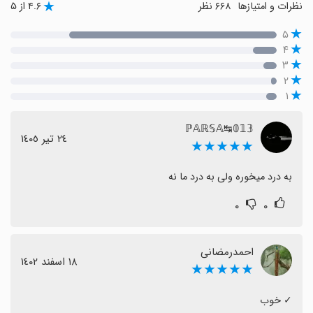
نظرات و امتیازها
۶۶۸ نظر
۴.۶ از ۵
۵
۴
۳
۲
۱
ℙ𝔸ℝ𝕊𝔸↹𝟘𝟙𝟛
٢٤ تیر ١٤٠٥
★★★★★
به درد میخوره ولی به درد ما نه
۰
۰
احمدرمضانی
١٨ اسفند ١٤٠٢
★★★★★
‏✓ خوب