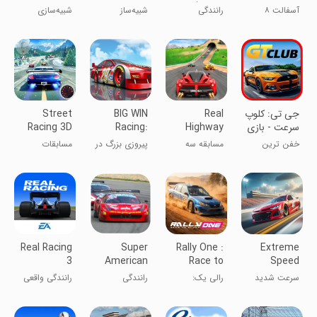
Simulation
Simulator
Racer)
Game
آسفالت ۸
رانندگی
شبیه‌ساز
شبیه‌سازی
رانندگی
مسابقه سرعت
بی‌نهایت
۳D
‏جی تی: کلوپ
Real
BIG WIN
Street
سرعت - بازی
Highway
Racing:
Racing 3D
ماشین درگ
Car Racing
Race
خفن ترین
مسابقه سه
پیروزی بزرگ در
مسابقات
ریس
Game
Master
راننده شهر شو
بعدی با
مسابقات
خیابانی
ماشین‌های
اتومبیلرانی
واقعی
Real Racing
Super
Rally One :
Extreme
3
American
Race to
Speed
Racing Lite
glory
سرعت شدید
رالی یک:
رانندگی
رانندگی واقعی
مسابقه به سوی
۳
شکوه