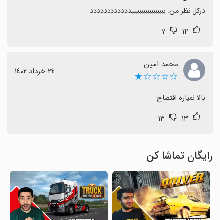
درکل نظر من: بببببببببببببببببدددددددددددد
۷
۱۴
محمد امین
٢٤ خرداد ١٤٠٢
☆☆☆☆★
بالا نمیاره افتضاح
۱۳
۱۳
رایگان تماشا کن