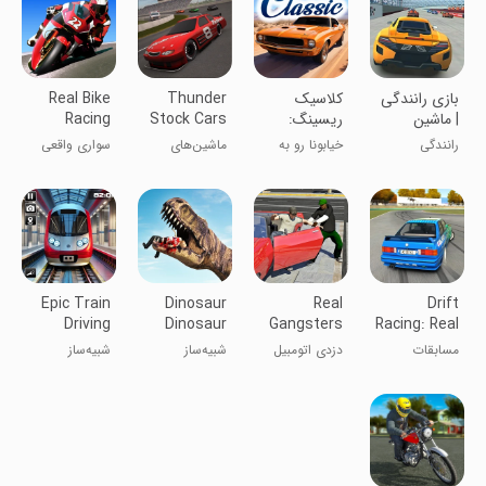
بازی رانندگی
‏‏‏‏‏‏کلاسیک
Thunder
Real Bike
| ماشین
ریسینگ:
Stock Cars
Racing
مسابقه
ماشین
رانندگی
خیابونا رو به
ماشین‌های
سواری واقعی
مسابقه درگ
آتیش بکش
مسابقه رعد و
دوچرخه
برق
Epic Train
Dinosaur
Real
Drift
Driving
Dinosaur
Gangsters
Racing: Real
Simulator
Simulator
Auto Theft
Car Game
مسابقات
دزدی اتومبیل
شبیه‌ساز
شبیه‌ساز
3d
ورزشی واقعی:
گانگسترهای
دایناسور
رانندگی قطار
بازی‌های ماشین
واقعی
حماسی