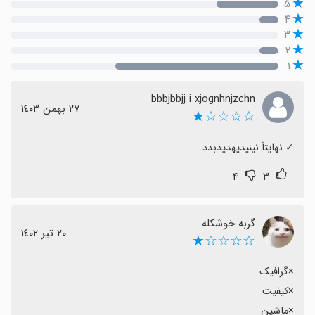
۵
۴
۳
۲
۱
bbbjbbjj i xjognhnjzchn
٢٧ بهمن ١٤٠٣
☆☆☆☆★
‏✓ نهایتاً نینیدیهدیدبدد
۴
۳
گربه خوشکله
٢٠ تیر ١٤٠٢
☆☆☆☆★