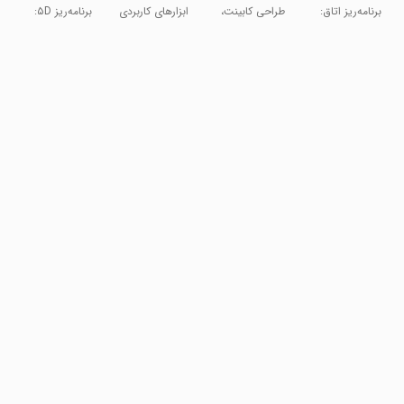
Design
Room
برنامه‌ریز اتاق:
طراحی کابینت،
ابزارهای کاربردی
برنامه‌ریز ۵D:
Interior
طراحی خانه با
کات مستر
طراحی و
هوش مصنوعی
دکورات خانه