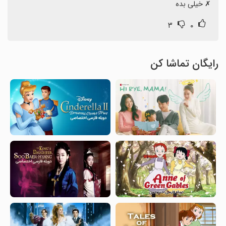
‏✗ خیلی بده
۳
۰
رایگان تماشا کن