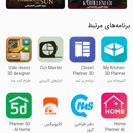
برنامه‌های مرتبط
Utile closet
Cut Master
Closet
My Kitchen:
3D designer
Planner 3D
3D Planner
آشپزخانه من:
برنامه‌ریز کمد
ابزارهای کاربردی
طراح کمد سه
برنامه‌ریز ۳D
۳D
بعدی مفید
Home
‏دفتر طراحی
‏‏‏کاتیونیکس
Planner 5D
Planner AI:
کروز
- AI Home