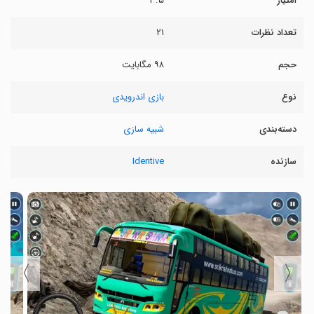
امتیاز
۳.۵
تعداد نظرات
۲۱
حجم
۹۸ مگابایت
نوع
بازی اندرویدی
دسته‌بندی
شبیه سازی
سازنده
Identive
〉
〈