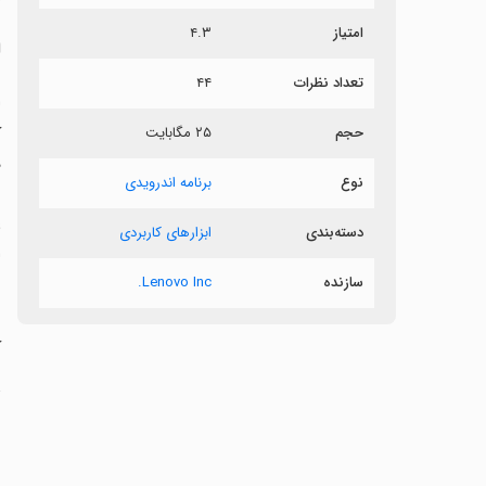
امتیاز
۴.۳
ل
تعداد نظرات
۴۴
ک
حجم
۲۵ مگابایت
نوع
برنامه اندرویدی
س
دسته‌بندی
ابزارهای کاربردی
ا
سازنده
Lenovo Inc.
‏
ت