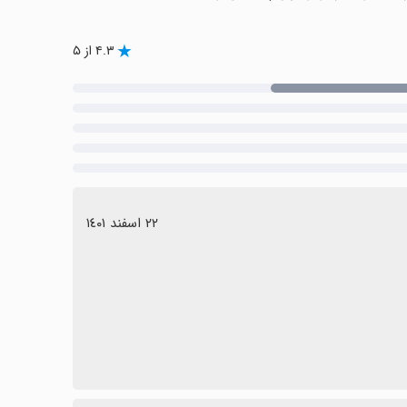
۴.۳ از ۵
٢٢ اسفند ١٤٠١