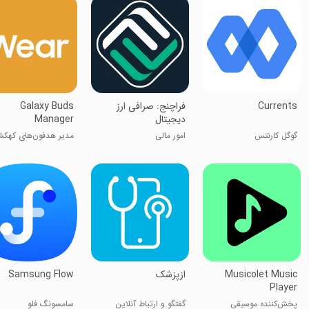
Currents
فراچنج: صرافی ارز
Galaxy Buds
دیجیتال
Manager
گوگل کارنتس
امور مالی
مدیر هدفون‌های کهکش
Musicolet Music
ازپزشک
Samsung Flow
Player
پخش‌کننده موسیقی
گفتگو و ارتباط آنلاین
سامسونگ فلو