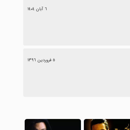
٦ آبان ١٤٠٤
٥ فروردین ١٣٩٦