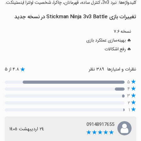
‏کلیدواژه‌ها: نبرد 3v3، کنترل ساده، قهرمانان، چاکرا، شخصیت اولترا اینستینکت.
تغییرات بازی Stickman Ninja 3v3 Battle در نسخه جدید
نسخه ۷.۶
🔥 بهینه‌سازی عملکرد بازی
🔥 رفع اشکالات
نظرات و امتیازها
۳۸۹ نظر
۴.۸ از ۵
۵
۴
۳
۲
۱
09148917655
٢٤ اردیبهشت ١٤٠٥
★★★★★