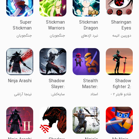
Super
Stickman
Stickman
Sharingan
Stickman
Warriors
Dragon
Eyes
Dragon
Fight
Camera
دوربین انیمه
نبرد اژدهای
جنگجویان
جنگجویان
Warriors
Anime
چشمانSharingan
استیکمن -
استیکمن
اژدهای
فوق‌العاده
فوق‌العاده
استیکمن
Ninja Arashi
Shadow
Stealth
Shadow
Slayer:
Master:
fighter 2:
Demon
Assassin
Ninja
شادو فایتر ۲ -
استاد
سایه‌کش:
نینجا آراشی
Hunter
Ninja
games
جنگجوی سایه
پنهان‌کاری
شکارچی
(نینجا طوفانی)
۲
شیاطین