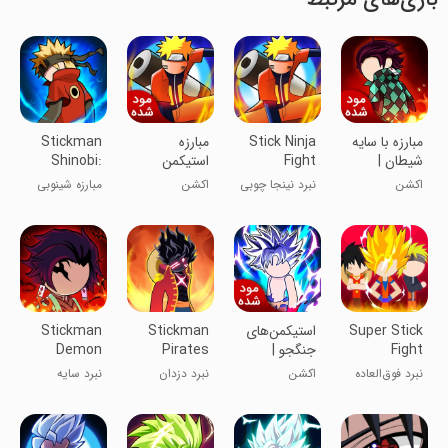
مبارزه با سایه
Stick Ninja
مبارزه
Stickman
شیطان |
Fight
استیکمن
Shinobi:
نسخه مود
نینجا | نسخه
Ninja Fight
اکشن
نبرد نینجا چوبی
اکشن
مبارزه شینوبی
شده
مود شده
چوبی
Super Stick
استیکمن‌های
Stickman
Stickman
Fight
جنگجو |
Pirates
Demon
AllStar Hero
نسخه مود
Fight
Fight
نبرد فوق‌العاده
اکشن
نبرد دزدان
نبرد سایه
شده
Warrior
چوبی: قهرمانان
دریایی چوبی
شیاطین چوبی
ستاره