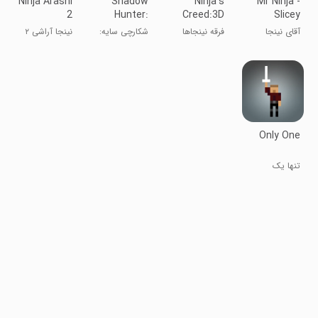
Ninja Arashi
Shadow
Ninja’s
Mr Ninja -
2
Hunter:
Creed:3D
Slicey
Offline
Shooting
Puzzles
آقای نینجا
فرقه نینجاها
شکارچی سایه:
نینجا آراشی ۲
Games
Game
بازی‌های آفلاین
Only One
تنها یک