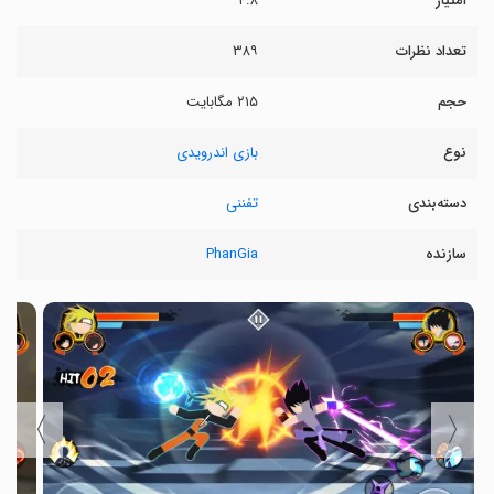
امتیاز
۴.۸
تعداد نظرات
۳۸۹
حجم
۲۱۵ مگابایت
نوع
بازی اندرویدی
دسته‌بندی
تفننی
سازنده
PhanGia
〉
〈