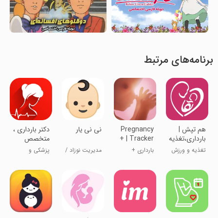
برنامه‌های مرتبط
‏‏‏هم تپش |
Pregnancy
نی نی یار
دکتر بارداری ،
بارداری،تغذیه
+ | Tracker
متخصص
و ورزش
App
زنان
تغذیه و ورزش
بارداری +
مدیریت نوزاد /
پزشکی و
رایگان
بارداری
کودک
سلامت