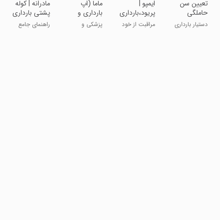
تعیین سن
‏‏‏‏‏ایمپو |
ماما (اپ
مادرانه | کوله
حاملگی
پریود،بارداری
بارداری و
پشتی بارداری
و سلامت
نوزاد)
دستیار بارداری
مراقبت از خود
پزشکی و
راهنمای جامع
بانوان
و رابطه
سلامت
بارداری