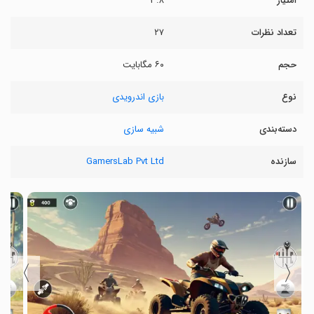
امتیاز
۳.۸
تعداد نظرات
۲۷
حجم
۶۰ مگابایت
نوع
بازی اندرویدی
دسته‌بندی
شبیه سازی
سازنده
GamersLab Pvt Ltd
〉
〈