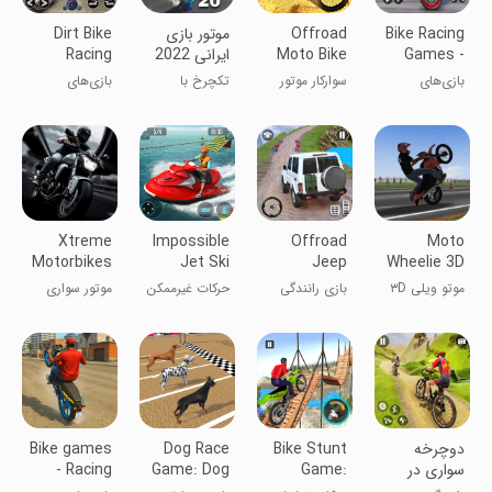
Bike Racing
Offroad
‏موتور بازی
Dirt Bike
Games -
Moto Bike
ایرانی 2022
Racing
Games
Hill Rider
Bike Game
بازی‌های
سوارکار موتور
تکچرخ با
بازی‌های
Offline
مسابقه‌ای
کوهستانی خارج
موتورهای ایرانی
ریسینگ موتور
موتور- بازی
از جاده
کراس آفلاین
موتور
Xtreme
Impossible
Offroad
Moto
Motorbikes
Jet Ski
Jeep
Wheelie 3D
Stunts
Driving
موتو ویلی ۳D
بازی رانندگی
حرکات غیرممکن
موتور سواری
Jeep Game
جیپ آف‌رود
جیپ‌اسکی
اکستریم
دوچرخه
Bike Stunt
Dog Race
Bike games
سواری در
Game:
Game: Dog
- Racing
کوهستان |
Tricks
Racing 3D
games