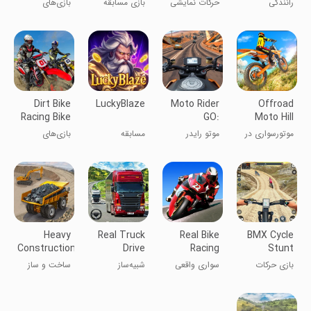
رانندگی
حرکات نمایشی
بازی مسابقه
بازی‌های
دوچرخه بازی
Master
با موتور کراس
سگ‌ها: مسابقه
دوچرخه -
سگ‌های ۳
بازی‌های
بعدی
مسابقه‌ای
Dirt Bike
LuckyBlaze
Moto Rider
Offroad
Racing Bike
GO:
Moto Hill
Games
Highway
Bike Racing
موتورسواری در
موتو رایدر
مسابقه
بازی‌های
Traffic
مسیرهای
دوچرخه‌سواری
مسابقه موتور
آف‌رود
کثیف
Heavy
Real Truck
Real Bike
BMX Cycle
Construction
Drive
Racing
Stunt
Road Build
Simulator
Game 3D
بازی حرکات
سواری واقعی
شبیه‌ساز
ساخت و ساز
3D
BMX ۳ بعدی
دوچرخه
رانندگی کامیون
جاده سنگین
واقعی 3D