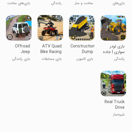
Farming
Construction
تراکتور باربری
JCB Games
بازی‌های
ساخت و ساز
رانندگی
بازی‌های ساخت
3D
Games
کشاورزی تراکتور
واقعی شهر
فرودگاه با بیل
در زمین‌های
JCB ۳D
مکانیکی JCB
کشاورزی
بازی لودر
Construction
ATV Quad
Offroad
سواری | جاده
Dump
Bike Racing
Jeep
سازی
Truck
Game
Driving
رانندگی
بازی کامیون
بازی مسابقات
بازی رانندگی
Jeep Game
Game
بارگیری
ATV و
جیپ آف‌رود
ساختمانی
چهارچرخ
Real Truck
Drive
Simulator
شبیه‌ساز
3D
رانندگی کامیون
واقعی 3D