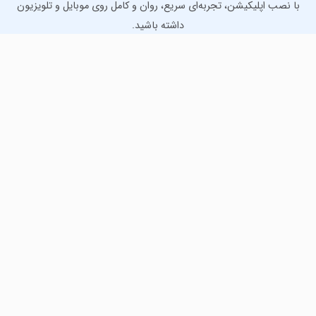
با نصب اپلیکیشن، تجربه‌ای سریع، روان و کامل روی موبایل و تلویزیون
داشته باشید.
دانلود نسخه موبایل
دانلود نسخه تلویزیون TV
لذت دانلود جدیدترین بازی‌ها و بهترین برنامه‌های اندروید از
مایکت!
دانلود جدیدترین بازی‌های اندروید برای اوقات فراغت و دریافت
بهترین برنامه‌های کاربردی برای انجام انواع فعالیت‌های روزانه. لینک
مستقیم، رایگان و سریع، تست شده و امن با نصب خودکار دیتا‍.