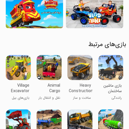
بازی‌های مرتبط
بازی ماشین
Heavy
Animal
Village
ساختمان
Construction
Cargo
Excavator
سازی | ماشین
Road Build
Truck
JCB Games
رانندگی
ساخت و ساز
نقل و انتقال بار
بازی‌های بیل
سنگین
Transport
جاده سنگین
حیوانات کامیون
مکانیکی
روستایی JCB