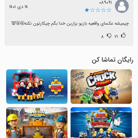
۰۸۹۰۹۱
١٤ دی ١٤٠١
☆☆☆☆★
چیمیشه عکسای واقعیه بازیو بزارین خدا بگم چیکارتون نکنه🤬🤬👿
۸
۲۱
رایگان تماشا کن