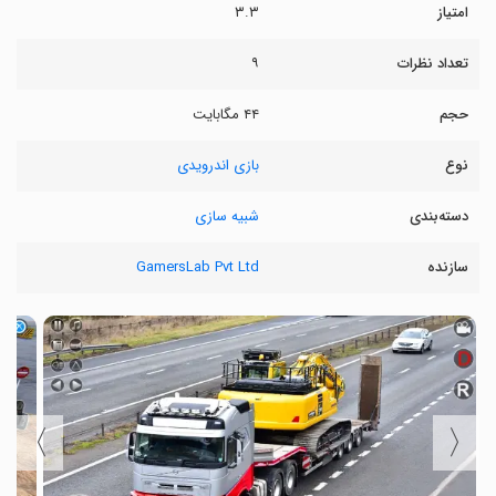
امتیاز
۳.۳
تعداد نظرات
۹
حجم
۴۴ مگابایت
نوع
بازی اندرویدی
دسته‌بندی
شبیه سازی
سازنده
GamersLab Pvt Ltd
〉
〈