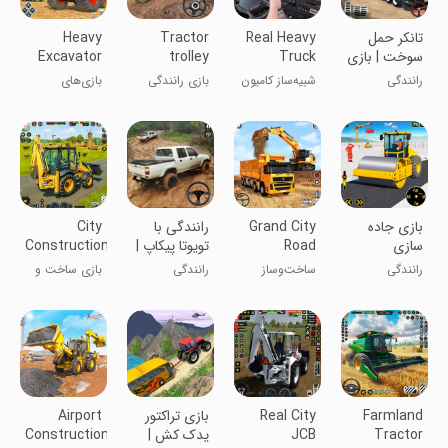
تانکر حمل
Real Heavy
Tractor
Heavy
سوخت | بازی
Truck
trolley
Excavator
ماشین سنگین
Simulator
Driving
Demolish
رانندگی
شبیه‌ساز کامیون
بازی رانندگی
بازی‌های
Games
Game
3D
سنگین واقعی
تریلر تراکتور
تخریب‌گری بیل
۳D
مکانیکی سنگین
بازی جاده
Grand City
رانندگی با
City
سازی
Road
تویوتا پیکاپ |
Construction
Construction
ماشین بازی
JCB Game
رانندگی
ساخت‌وساز
رانندگی
بازی ساخت و
3D
بزرگ در شهر
ساز شهر JCB
3D
Farmland
Real City
بازی تراکتور
Airport
Tractor
JCB
یدک کش |
Construction