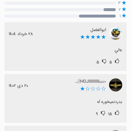
۳
۲
۱
ابوالفضل
٢٨ خرداد ١٤٠٤
★★★★★
عالي
۵
۵
𓄂HOJIIIIIIIII𓆃
٢٠ دی ١٤٠٢
☆☆☆☆★
بدردنمیخوره اَه
۹
۱۵