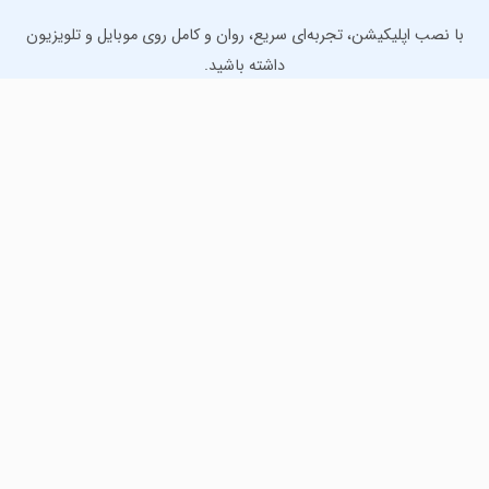
با نصب اپلیکیشن، تجربه‌ای سریع، روان و کامل روی موبایل و تلویزیون
داشته باشید.
دانلود نسخه موبایل
دانلود نسخه تلویزیون TV
لذت دانلود جدیدترین بازی‌ها و بهترین برنامه‌های اندروید از
مایکت!
دانلود جدیدترین بازی‌های اندروید برای اوقات فراغت و دریافت
بهترین برنامه‌های کاربردی برای انجام انواع فعالیت‌های روزانه. لینک
مستقیم، رایگان و سریع، تست شده و امن با نصب خودکار دیتا‍.