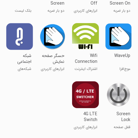
Screen
Off
Screen On
On/Off
and Off
دو بار ضربه
ابزارهای کاربردی
دو بار ضربه
بلک لیست
برای روشن/
برای روشن/
خاموش کردن
خاموش کردن
صفحه
صفحه
WaveUp
Wifi
حسگر صفحه
‏شبکه
Connection
نمایش
اجتماعی
Mobile
جمله
موج‌افزا
اشتراک اینترنت
ابزارهای کاربردی
شبکه‌های
Hotspot
موبایل وای‌فای
اجتماعی
4G LTE
Screen
Switch
Lock
قفل صفحه
ابزارهای کاربردی