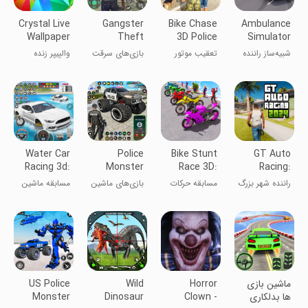
Crystal Live
Gangster
Bike Chase
Ambulance
Wallpaper
Theft
3D Police
Simulator
Crime
Car Games
Car Driver
شبیه‌ساز راننده
تعقیب موتور
بازی‌های سرقت
والپیپر زنده
games
آمبولانس
۳D: بازی‌های
جنایتکاران
کریستالی
ماشین پلیس
Water Car
Police
Bike Stunt
GT Auto
Racing 3d:
Monster
Race 3D:
Racing:
Car Games
Truck Car
Bike Games
Mafia City
راننده شهر بزرگ
مسابقه حرکات
بازی‌های ماشین
مسابقه ماشین
Games
نمایشی موتور ۳
کامیون پلیس
آب: بازی‌های
بعدی: بازی‌های
ماشین
موتور
ماشین بازی
Horror
Wild
US Police
ها بدلکاری
Clown -
Dinosaur
Monster