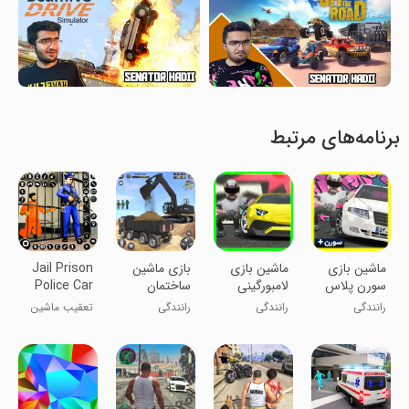
برنامه‌های مرتبط
‏ماشین بازی
‏ماشین بازی
بازی ماشین
Jail Prison
سورن پلاس
لامبورگینی
ساختمان
Police Car
سازی | ماشین
Chase
رانندگی
رانندگی
رانندگی
تعقیب ماشین
سنگین
پلیس در زندان