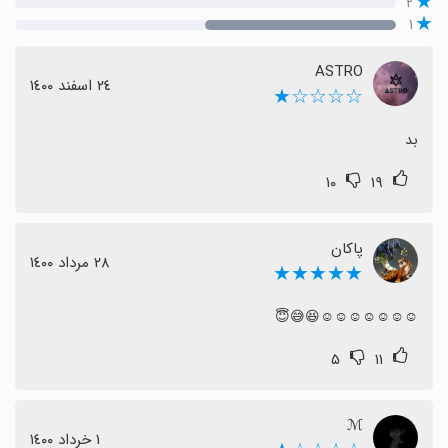
۲
۱
ASTRO
٢٤ اسفند ١٤٠٠
☆☆☆☆★
بد
۱۰
۱۹
پاکان
٢٨ مرداد ١٤٠٠
★★★★★
☺☺☺☺☺☺☺😆😅😇
۵
۱۱
ℳ
١ خرداد ١٤٠٠