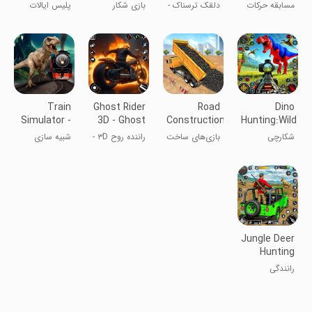
مسابقه
Scary
Hunting
:Robot
مسابقه حرکات
دلقک ترسناک -
بازی شکار
پلیس ایالات
Games
Zoo Game
Ghost
نمایشی خودرو:
شبح وحشتناک
دایناسور وحشی
متحده:
بازی‌های ماشین
در باغ وحش
بازی‌های رباتی
Train
Ghost Rider
Road
Dino
Simulator -
3D - Ghost
Construction
Hunting:Wild
Dino Park
Game
City Games
Shooting
شکارچی
بازی‌های ساخت
راننده روح ۳D -
شبیه سازی
3D
دایناسور واقعی:
و ساز جاده شهر
بازی روح
شکار وحشی
Jungle Deer
Hunting
Games
رانندگی