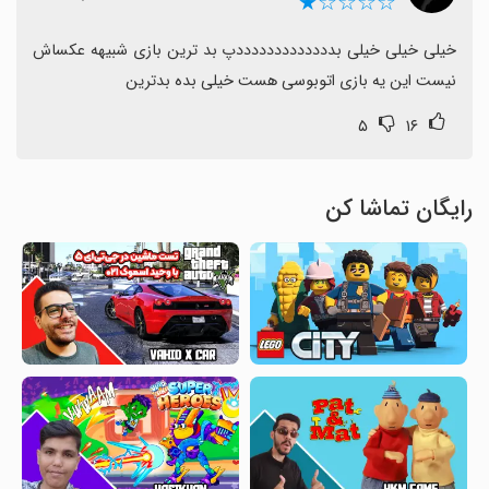
☆☆☆☆★
خیلی خیلی خیلی بدددددددددددددپ بد ترین بازی شبیهه عکساش 
نیست این یه بازی اتوبوسی هست خیلی بده بدترین
۵
۱۶
رایگان تماشا کن