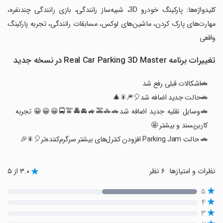
‏کلیدواژه‌ها: پارکینگ خودرو 3D، شبیه‌ساز رانندگی، بازی رانندگی چندنفره،
مهارت‌های پارک کردن، ماشین‌های لوکس، مسابقات رانندگی، تجربه پارکینگ
واقعی
تغییرات برنامه Real Car Parking 3D Master در نسخه جدید
🚗اشکالات قبلی رفع شد
🚗حالت جدید اضافه شد🎈🎆🎇🎄
🚗وسایل نقلیه جدید اضافه شد🚗🚓🚕🚙🚘🚔🚖🚍😀😀😀 تجربه
کاربرپسند و بیشتر 🤩
🚗 حالت Parking Jam افزودن کنترل‌های بیشتر سرگرم‌کننده‌تر🎈🎇🎉
نظرات و امتیازها
۶ نظر
۳.۰ از ۵
۵
۴
۳