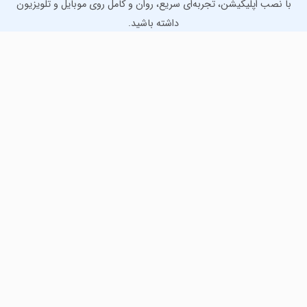
با نصب اپلیکیشن، تجربه‌ای سریع، روان و کامل روی موبایل و تلویزیون
داشته باشید.
دانلود نسخه موبایل
دانلود نسخه تلویزیون TV
لذت دانلود جدیدترین بازی‌ها و بهترین برنامه‌های اندروید از
مایکت!
دانلود جدیدترین بازی‌های اندروید برای اوقات فراغت و دریافت
بهترین برنامه‌های کاربردی برای انجام انواع فعالیت‌های روزانه. لینک
مستقیم، رایگان و سریع، تست شده و امن با نصب خودکار دیتا‍.