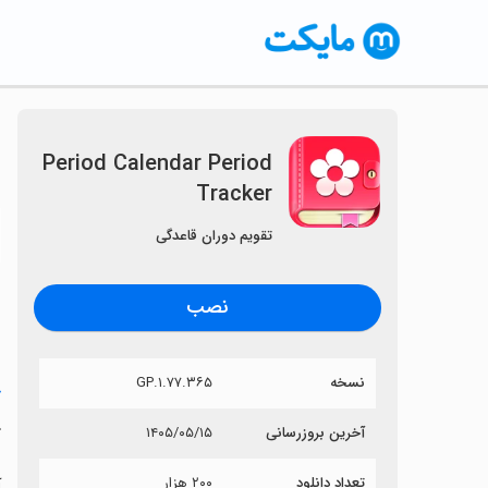
Period Calendar Period
Tracker
〈
تقویم دوران قاعدگی
نصب
نسخه
۱.۷۷.۳۶۵.GP
خ
r
آخرین بروزرسانی
۱۴۰۵/۰۵/۱۵
تعداد دانلود
۲۰۰ هزار