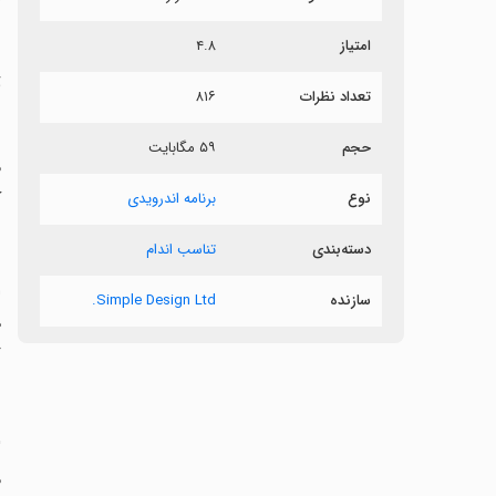
ش
امتیاز
۴.۸
ت
تعداد نظرات
۸۱۶
حجم
۵۹ مگابایت
ک
نوع
برنامه اندرویدی
دسته‌بندی
تناسب اندام
‏
سازنده
Simple Design Ltd.
ه
گ
‏
م