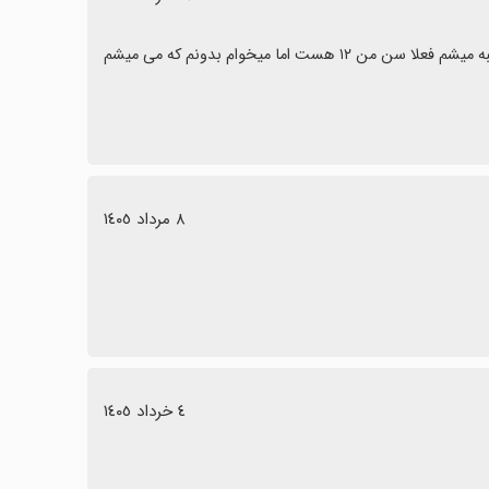
خوبه اما من یه برنامه ای می خوام که مثلا فعلا که پریود نشدم بگه تو چندشنبه میشم فعلا سن من ۱۲ هست اما میخوام بدونم که می میشم 
٨ مرداد ١٤٠٥
٤ خرداد ١٤٠٥