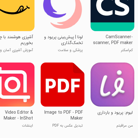
CamScanner-
لونا | پیش‌بینی پریود و
‏‏‏‏‏‏‏آشپزی هوشمند با 
scanner, PDF maker
تخمک‌گذاری
بخوریم
کم‌اسکنر
پزشکی و سلامت
آموزش آشپزی آسان و
هوشمند
‏‏‏‏‏لیوم: پریود و بارداری
Image to PDF - PDF
Video Editor &
Maker - InShot
Maker
من مراقبتم
تبدیل عکس به PDF
اینشات