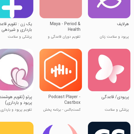
هرلایف
Maya - Period &
یک زن : تقویم قاعد
Health
بارداری و شیردهی
پریود و سلامت زنان
تقویم دوران قاعدگی و
پزشکی و سلامت
پریودی
پریودی/ قاعدگی
Podcast Player -
پرتو (تقویم هوشمند
Castbox
پریود و بارداری)
پزشکی و سلامت
کست‌باکس - برنامه پخش
تقویم پریود و بارداری
پادکست