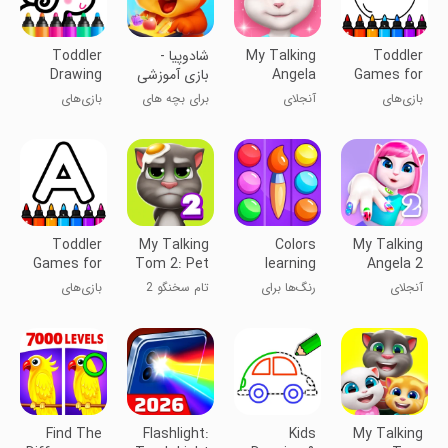
Toddler
My Talking
‏‏‏‏‏‏‏‏‏‏‏شادوپیا -
Toddler
Games for
Angela
بازی آموزشی
Drawing
2+ Year
کودک
Games for
بازی‌های
آنجلای
برای بچه های
بازی‌های
Kids
Olds
نوزادان برای
سخنگوی من
خوب ایران
رنگ‌آمیزی برای
کودکان ۲ سال
دختران
به بالا
Toddler
My Talking
Colors
My Talking
Games for
Tom 2: Pet
learning
Angela 2
2-3 Year
Game
games for
آنجلای
رنگ‌ها برای
تام سخنگو 2
بازی‌های
Old
kids
سخنگوی ۲
کودکان! بازی
بی‌دغدغه برای
آموزشی
کودکان ۲-۳
ساله
Find The
Flashlight:
Kids
My Talking