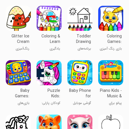
Glitter Ice
Coloring &
Toddler
Coloring
Cream
Learn
Drawing
Games:
Coloring
Apps for
Color &
بازی رنگ آمیزی
برنامه‌های
یادگیری
رنگ‌آمیزی
Kids
Paint
و نقاشی
نقاشی برای
رنگ‌آمیزی
بستنی درخشان
کودکان
کودکان نوپا
Baby
Puzzle
Baby Phone
Piano Kids -
Games:
Kids:
for
Music &
Piano &
Jigsaw
Toddlers
Songs
پیانو برای
گوشی موبایل
کودکان پازلی:
بازی‌های
Baby Phone
Puzzles
Games
کودکان
برای بچه‌ها
پازل‌های
کودکان: پیانو و
جغجغه‌ای
تلفن بچه‌ها