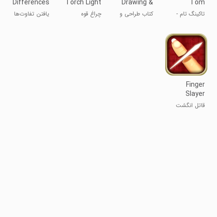
Differences
Torch Light
Drawing &
Tom
- Spot it
Coloring
Friends
تاکینگ تام -
کتاب طراحی و
چراغ قوه
یافتن تفاوت‌ها
Book
دوستان تام
رنگ‌آمیزی
- پیدا کن
سخنگو
کودکان
Finger
Slayer
قاتل انگشت