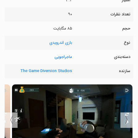
امتیاز
۳.۲
تعداد نظرات
۹۰
حجم
۸۵ مگابایت
نوع
بازی اندرویدی
دسته‌بندی
ماجراجویی
سازنده
The Game Diversion Studios
〉
〈