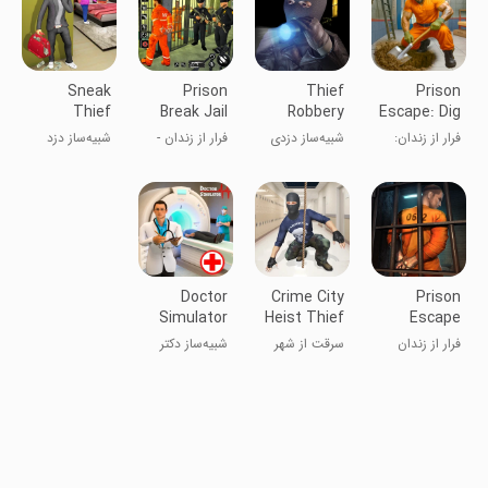
Sneak
Prison
Thief
Prison
Thief
Break Jail
Robbery
Escape: Dig
Simulator:
Prison
Simulator
Out
فرار از زندان:
شبیه‌ساز دزدی
فرار از زندان -
شبیه‌ساز دزد
Sneaky
Escap
Games
Journey
بازی فرار از
و سرقت
فرار از زندان
پنهان: بازی‌های
Thief
زندان
دزدی پنهان
Robbing
Games
Doctor
Crime City
Prison
Simulator
Heist Thief
Escape
ER Hospital
Robbery-
فرار از زندان
سرقت از شهر
شبیه‌ساز دکتر
Bank
جرم: بازی‌های
بیمارستان
Robbery
سرقت بانکی
اورژانس
Games