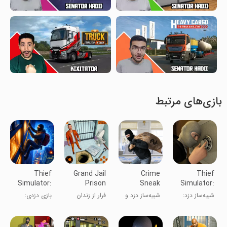
بازی‌های مرتبط
Thief
Grand Jail
Crime
Thief
Simulator:
Prison
Sneak
Simulator:
Steal A
Break
Thief
Sneak
شبیه‌ساز دزد:
شبیه‌ساز دزد و
فرار از زندان
بازی دزدی:
House
Escape
Simulator
Robbery
سرقت مخفی
جنایت
بزرگ: فرار از
شبیه‌ساز دزد
زندان