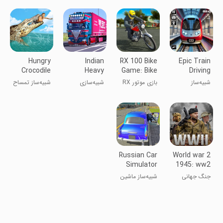
Game
واقعی
Hungry
Indian
RX 100 Bike
Epic Train
Crocodile
Heavy
Game: Bike
Driving
Simulation
Cargo
Parking
Simulator
شبیه‌ساز
بازی موتور RX
شبیه‌سازی
شبیه‌ساز تمساح
Truck Sim
رانندگی قطار
100: پارک
کامیون بار
گرسنه
حماسی
موتورسیکلت
سنگین هندی
Russian Car
World war 2
Simulator
1945: ww2
2019
games
جنگ جهانی
شبیه‌ساز ماشین
دوم ۱۹۴۵:
روسی 2019
بازی‌های ww2