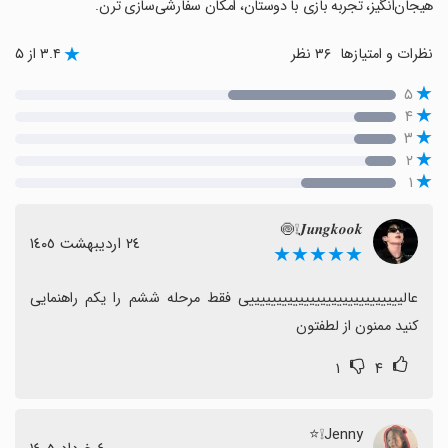
هیجان‌انگیز، تجربه بازی با دوستان، امکان سفارشی‌سازی ترن.
نظرات و امتیازها
۳۶ نظر
۳.۴ از ۵
۵
۴
۳
۲
۱
𝑱𝒖𝒏𝒈𝒌𝒐𝒐𝒌❕️🍥
٢٤ اردیبهشت ١٤٠٥
★★★★★
عالییییییییییییییییییییییییییییی فقط مرحله ششم را یکم راهنمایی 
کنید ممنون از لطفتون
۱
۴
Jenny❕⭐