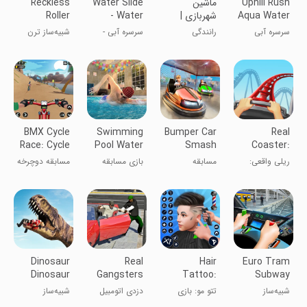
Uphill Rush
ماشین
Water Slide
Reckless
Aqua Water
شهربازی |
- Water
Roller
Park
بازی جدید
Park
Coaster
سرسره آبی
رانندگی
سرسره آبی -
شبیه‌ساز ترن
Sim
عجیب و غریب
پارک آبی
هوایی بی‌پروا
پارک آب
BMX Cycle
Swimming
Bumper Car
Real
Race: Cycle
Pool Water
Smash
Coaster:
Stunts
Race Game
Racing
Idle Tycoon
ریلی واقعی:
مسابقه
بازی مسابقه
مسابقه دوچرخه
Arena
بازی بیکار
خراب‌کردن
آب در استخر
BMX: حرکات
ماشین‌های بامپر
نمایشی
دوچرخه
Dinosaur
Real
Hair
Euro Tram
Dinosaur
Gangsters
Tattoo:
Subway
Simulator
Auto Theft
Barber
Simulator
شبیه‌ساز
تتو مو: بازی
دزدی اتومبیل
شبیه‌ساز
Salon
تراموای اروپایی
آرایشگر
گانگسترهای
دایناسور