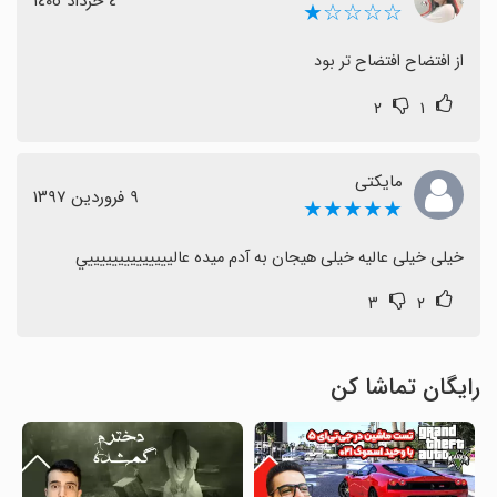
٤ خرداد ١٤٠٥
☆☆☆☆★
از افتضاح افتضاح تر بود
۲
۱
مایکتی
٩ فروردین ١٣٩٧
★★★★★
خیلی خیلی عالیه خیلی هیجان به آدم میده عالييييييييييييييي
۳
۲
رایگان تماشا کن