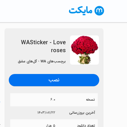
WASticker - Love
roses
〈
برچسب‌های WA - گل‌های عشق
نصب
نسخه
۶.۰
خ
s
آخرین بروزرسانی
۱۴۰۳/۰۷/۲۲
تعداد دانلود
۵ هزار