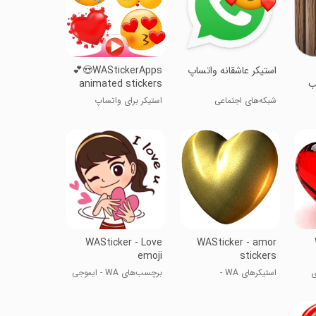
استیکر عاشقانه واتساپ
💕😍WAStickerApps
ب
animated stickers
for Whatsapp
شبکه‌های اجتماعی
استیکر برای واتساپ
WASticker - Love
WASticker - amor
emoji
stickers
ای
استیکرهای WA -
برچسب‌های WA - ایموجی
استیکرهای عاشقانه
عشق