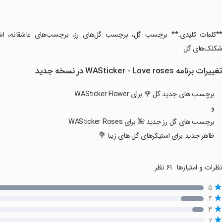
**کلمات کلیدی:** برچسب گل، برچسب گل‌های رز، برچسب‌های عاشقانه، اش
کلک‌های گل
غییرات برنامه WASticker - Love roses در نسخه جدید
برچسب های جدید گل 🌹 برای WASticker Flower
و
برچسب های گل رز جدید 🌺 برای WASticker Roses
ظاهر جدید برای استیکرهای گل های زیبا 💐
ظرات و امتیازها
۶۱ نظر
۵
۴
۳
۲