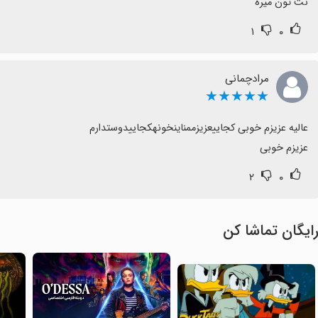
نت تون میره
۱
۰
مرادچمانی
★★★★★
عزیزم خوبی
۲
۰
ایگان تماشا کن