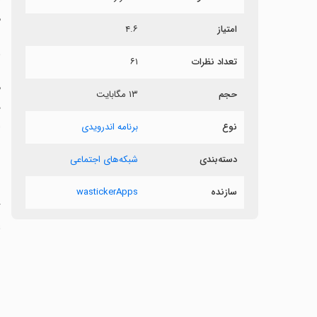
م
امتیاز
۴.۶
ب
تعداد نظرات
۶۱
حجم
۱۳ مگابایت
د
ا
نوع
برنامه اندرویدی
دسته‌بندی
شبکه‌های اجتماعی
سازنده
wastickerApps
ع
ش