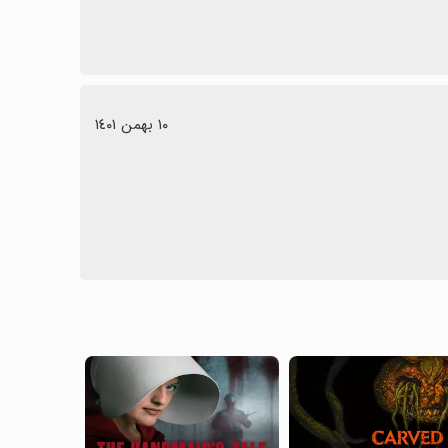
١٠ بهمن ١٤٠١