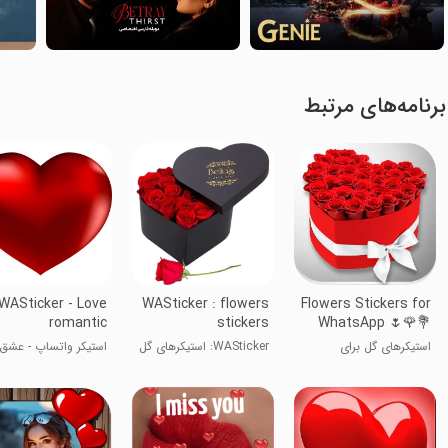
برنامه‌های مرتبط
WASticker - Love
WASticker : flowers
Flowers Stickers for
romantic
stickers
WhatsApp 🌷🌹💐
WAStickerApps
استیکرهای گل برای
WASticker: استیکرهای گل
استیکر واتساپ - عشق
واتساپ 🌷🌹💐
رومانتیک
WAStickerApps