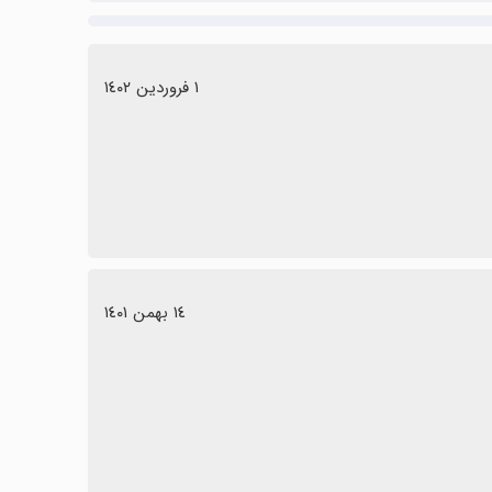
١ فروردین ١٤٠٢
١٤ بهمن ١٤٠١