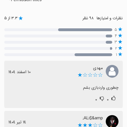
- Permission titles
نظرات و امتیازها
۹۸ نظر
۳.۳ از ۵
۵
۴
۳
۲
۱
مهدی
١٠ اسفند ١٤٠٤
☆☆☆☆★
چطوری واردبازی بشم
۰
۰
ALi$&amp;
١٤ تیر ١٤٠٤
☆☆★★★