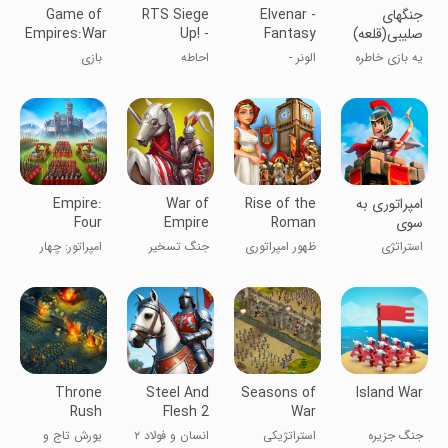
‏‏‏جنگهای
Elvenar -
RTS Siege
Game of
صلیبی(قلعه)
Fantasy
Up! -
Empires:Warring
Realms
Medieval
Kingdom
یه بازی خاطره
الونر -
احاطه
بازی
War
انگیز
شاهنشاهى
امپراطوری‌ها:
خیالى
قلمروهای جنگ
امپراتوری به
Rise of the
War of
Empire:
سوی
Roman
Empire
Four
پیشرفت
Empire:
Conquest：
Kingdoms
استراتژی
ظهور امپراتوری
جنگ تسخیر
امپراتور: چهار
3v3
Rome
روم: رم
امپراتوری: ۳ در
پادشاهی
مقابل ۳
Throne
Steel And
Seasons of
Island War
Rush
Flesh 2
War
جنگ جزیره
استراتژیکی
انسان و فولاد ۲
یورش تاج و