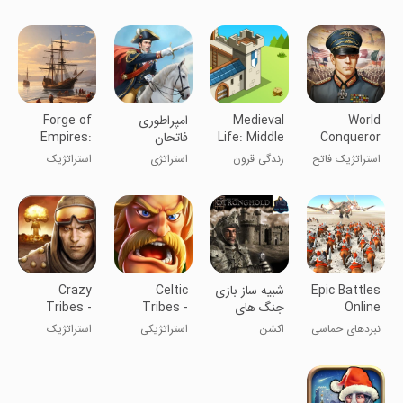
فصل جنگ
تخت
World
Medieval
‏‏‏‏‏‏امپراطوری
Forge of
Conqueror
Life: Middle
فاتحان
Empires:
Build a City
Age Game
3-WW2
استراتژیک فاتح
زندگی قرون
استراتژی
استراتژیک
Strategy
جهان
وسطایی
پیشرفت
امپراطوریها
Epic Battles
‏شبیه ساز بازی
Celtic
Crazy
Online
جنگ های
Tribes -
Tribes -
صلیبی(قلعه۱)
Strategy
Apocalypse
نبردهای حماسی
اکشن
استراتژیکی
استراتژیک
War
MMO
آنلاین
قبایل سلتیک
قبیله‌های دیوانه