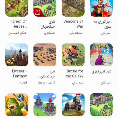
امپراتوری به
Seasons of
بازی
Forest Of
سوی
War
جنگجویان |
Heroes :
پیشرفت
نسخه مود
Clash Of
استراتژی
استراتژیکی
استراتژی
جنگل قهرمانان:
شده
Hero
فصل جنگ
رویارویی
قهرمانان
‏‏‏‏‏‏‏‏‏نبرد امپراتوری
Battle for
‏‏‏نبرد
Elvenar -
the Galaxy
فرماندهان :
Fantasy
جنگ اتحاد ها
Kingdom
استراتژی
نبرد برای
از زمین و هوا
الونر -
کهکشان
حمله کن!
شاهنشاهى
خیالى