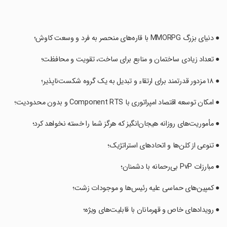
‏● دنیای بزرگ MMORPG با قاره‌های منحصر به فرد و وسعت کاوش؛
‏● تعداد زیادی ساختمان و منابع برای ساخت، تقویت و محافظت؛
‏● ۱۸ مزدور قدرتمند برای ارتقاء و تبدیل به یک گروه شکست‌ناپذیر؛
‏● امکان توسعه اقتصاد امپراتوری با Component RTS و بدون محدودیت؛
‏● مأموریت‌های روزانه هیجان‌انگیز که هرگز شما را خسته نخواهد کرد؛
‏● تنوعی از کلن‌ها و اتحادهای استراتژیک؛
‏● مبارزات PvP بی‌رحمانه با دشمنان؛
‏● کمپین‌های حماسی علیه رئیس‌ها و موجودات زشت؛
‏● رویدادهای خاص و قهرمانان با قابلیت‌های ویژه؛