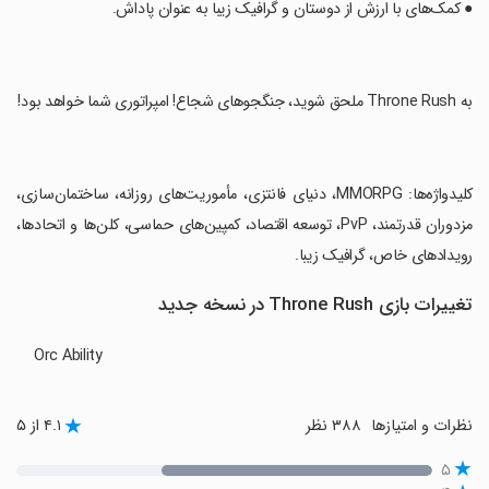
‏● کمک‌های با ارزش از دوستان و گرافیک زیبا به عنوان پاداش.
‏به Throne Rush ملحق شوید، جنگجوهای شجاع! امپراتوری شما خواهد بود!
‏کلیدواژه‌ها: MMORPG، دنیای فانتزی، مأموریت‌های روزانه، ساختمان‌سازی،
مزدوران قدرتمند، PvP، توسعه اقتصاد، کمپین‌های حماسی، کلن‌ها و اتحادها،
رویدادهای خاص، گرافیک زیبا.
تغییرات بازی Throne Rush در نسخه جدید
Orc Ability
نظرات و امتیازها
۳۸۸ نظر
۴.۱ از ۵
۵