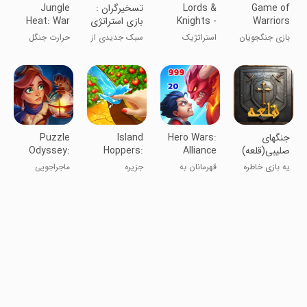
Game of
Lords &
تسخیرگران :
Jungle
Warriors
Knights -
بازی استراتژی
Heat: War
Medieval
جدید
of Clans
بازی جنگجویان
استراتژیک
سبک جدیدی از
حرارت جنگل
MMO
پادشاهان و
استراتژی
شوالیه‌ها
‏‏‏جنگهای
Hero Wars:
Island
Puzzle
صلیبی(قلعه)
Alliance
Hoppers:
Odyssey:
adventure
Farm
RPG Legend
یه بازی خاطره
قهرمانان به
جزیره
ماجراجویی
game
Adventure
انگیز
حضور شما نیاز
جستجوگران:
دارند!
ماجراجویی
مزرعه