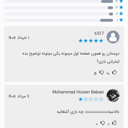
۴
۳
۲
۱
6517
١ خرداد ١٤٠٥
★★★★★
اینترنتی بازی؟
۵
۱۰
Mohammad Hosein Babaei
٤ مرداد ١٤٠٥
☆☆☆☆★
بالانمیادددددددددددد چه بازی آشغالیه
۰
۰