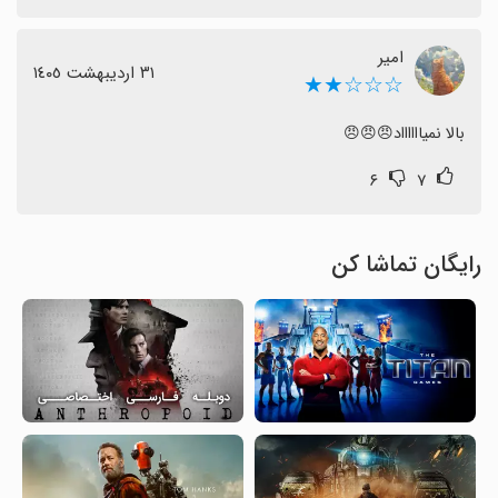
امیر
٣١ اردیبهشت ١٤٠٥
☆☆☆★★
بالا نمیااااااد😠😠😠
۶
۷
رایگان تماشا کن