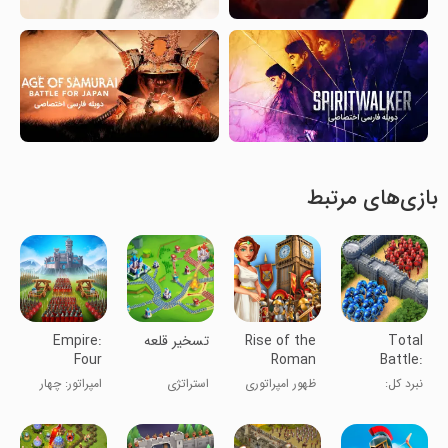
بازی‌های مرتبط
Total
Rise of the
تسخیر قلعه
Empire:
Four
Roman
Battle:
Kingdoms
Empire:
Strategy
نبرد کل:
ظهور امپراتوری
استراتژی
امپراتور: چهار
Rome
Games
استراتژی جنگ
روم: رم
پادشاهی