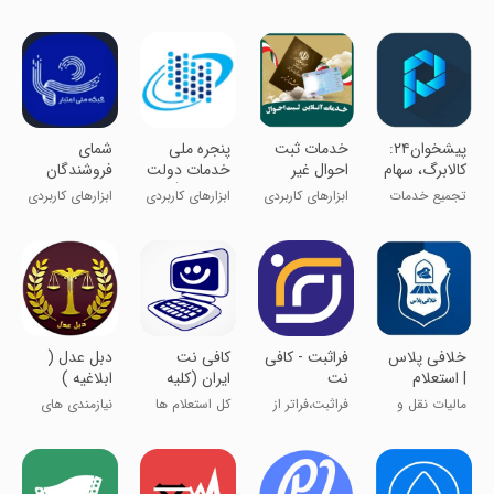
سلامت
سود سهام
الکترونیک
کنید
رایگان
‏‏پیشخوان۲۴:
‏‏خدمات ثبت
پنجره ملی
‏شمای
کالابرگ، سهام
احوال غیر
خدمات دولت
فروشندگان
عدالت،
رسمی
هوشمند(دولت
تجمیع خدمات
ابزارهای کاربردی
ابزارهای کاربردی
ابزارهای کاربردی
مالیات خودرو
من)
شهروندی
خلافی پلاس
‏‏‏فراثبت - کافی
‏‏‏‏‏‏‏‏‏‏‏‏‏‏‏‏‏کافی نت
دبل عدل (
| استعلام
نت
ایران (کلیه
ابلاغیه )
جریمه خودرو
غیرحضوری
خدمات
مالیات نقل و
فراثبت،فراتر از
کل استعلام ها
نیازمندی های
کشور
اینترنتی)
انتقال خودرو
یک ثبت نام
و ثبت نام ها
حقوقی ایران