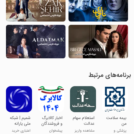
برنامه‌های مرتبط
بیمه سلامت
استعلام سهام
‏‏‏اخبار کالابرگ
‏‏شمیم | شبکه
من
عدالت
و فروشندگان
ملی یارانه
های متمرکز
پزشکی و
مشاهده واریز
پیشخوان
اعتباری خرید