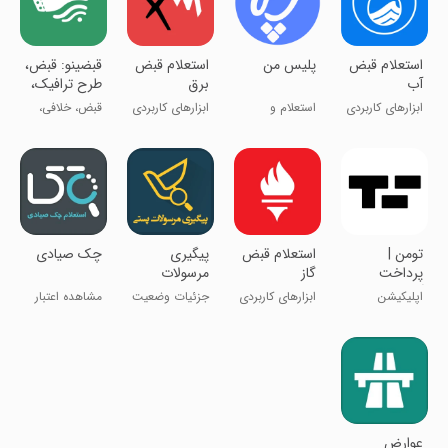
استعلام قبض
پلیس من
استعلام قبض
‏قبضینو: ‌قبض،
آب
برق
طرح ترافیک،
عوارض ازاد
ابزارهای کاربردی
استعلام و
ابزارهای کاربردی
قبض، خلافی،
راهی
پرداخت خلافی
عوارض، شارژ
‏تومن |
استعلام قبض
پیگیری
چک صیادی
پرداخت
گاز
مرسولات
آنلاین
پستی
اپلیکیشن
ابزارهای کاربردی
جزئیات وضعیت
مشاهده اعتبار
پرداخت آنلاین
مرسوله پستی
چک صیادی
عوارض