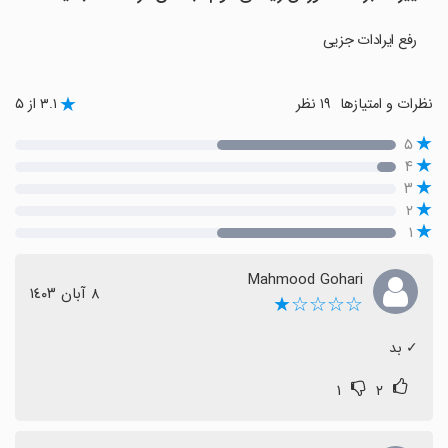
رفع ایرادات جزیی
نظرات و امتیازها
۱۹ نظر
۳.۱ از ۵
۵
۴
۳
۲
۱
Mahmood Gohari
٨ آبان ١٤٠٣
☆☆☆☆★
‏✓ بد
۱
۲