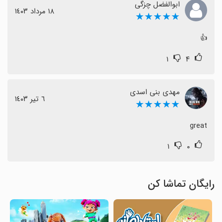
ابوالفضل چزگی
١٨ مرداد ١٤٠٣
★★★★★
👍
۱
۴
مهدی بنی اسدی
٦ تیر ١٤٠٣
★★★★★
great
۱
۰
رایگان تماشا کن