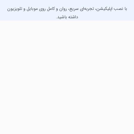
با نصب اپلیکیشن، تجربه‌ای سریع، روان و کامل روی موبایل و تلویزیون
داشته باشید.
دانلود نسخه موبایل
دانلود نسخه تلویزیون TV
لذت دانلود جدیدترین بازی‌ها و بهترین برنامه‌های اندروید از
مایکت!
دانلود جدیدترین بازی‌های اندروید برای اوقات فراغت و دریافت
بهترین برنامه‌های کاربردی برای انجام انواع فعالیت‌های روزانه. لینک
مستقیم، رایگان و سریع، تست شده و امن با نصب خودکار دیتا‍.