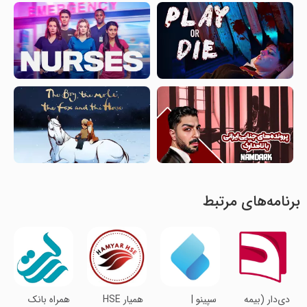
برنامه‌های مرتبط
دی‌دار (بیمه
‏سپینو |
همیار HSE
همراه بانک