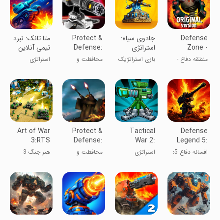
Defense
‏جادوی سیاه:
Protect &
‏متا تانک: نبرد
Zone -
استراتژی
Defense:
تیمی آنلاین
Original
دفاع از قلعه
Tower
منطقه دفاع -
بازی استراتژیک
محافظت و
استراتژی
Zone
اصلی
و آفلاین
دفاع: منطقه
برج
Art of War
Protect &
Tactical
Defense
3:RTS
Defense:
War 2:
Legend 5:
strategy
Tank
Tower
Survivor TD
افسانه دفاع 5:
استراتژی
محافظت و
هنر جنگ 3
game
Attack
Defense
بقا TD
دفاع: حمله
تانک