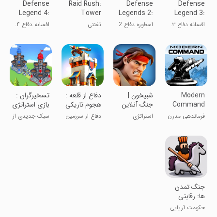
Defense
Raid Rush:
Defense
Defense
Legend 4:
Tower
Legends 2:
Legend 3:
Sci-Fi TD
Defense
Commander
Future War
افسانه دفاع ۳:
اسطوره دفاع 2
تفننی
افسانه دفاع ۴:
TD
T
جنگ آینده
دفاع علمی
تخیلی TD
Modern
‏‏شبیخون |
‏‏‏دفاع از قلعه :
تسخیرگران :
Command
جنگ آنلاین
هجوم تاریکی
بازی استراتژی
جدید
فرماندهی مدرن
استراتژی
دفاع از سرزمین
سبک جدیدی از
میانه!
استراتژی
‏‏‏‏‏‏‏‏جنگ تمدن
ها: رقابتی
حکومت آریایی
رو سربلند کن!