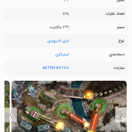
امتیاز
۴.۶
تعداد نظرات
۸۹۸
حجم
۲۹۹ مگابایت
نوع
بازی اندرویدی
دسته‌بندی
استراتژی
سازنده
ARTEM KOTOV
〉
〈