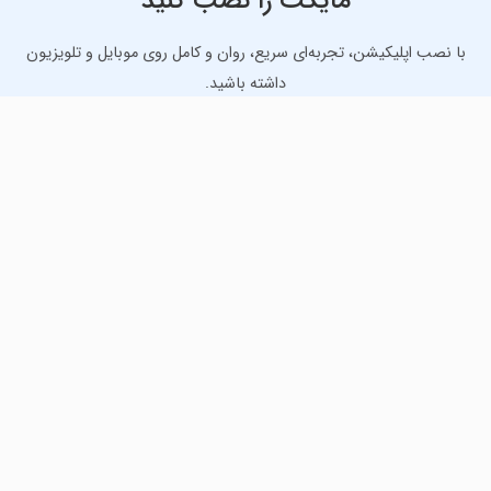
مایکت را نصب کنید
با نصب اپلیکیشن، تجربه‌ای سریع، روان و کامل روی موبایل و تلویزیون
داشته باشید.
دانلود نسخه موبایل
دانلود نسخه تلویزیون TV
لذت دانلود جدیدترین بازی‌ها و بهترین برنامه‌های اندروید از
مایکت!
دانلود جدیدترین بازی‌های اندروید برای اوقات فراغت و دریافت
بهترین برنامه‌های کاربردی برای انجام انواع فعالیت‌های روزانه. لینک
مستقیم، رایگان و سریع، تست شده و امن با نصب خودکار دیتا‍.