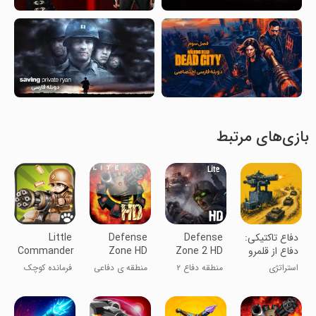
بازی‌های مرتبط
‏‏‏‏دفاع تاکتیکی:
Defense
Defense
Little
دفاع از قلمرو
Zone 2 HD
Zone HD
Commander
- WWII TD
Lite
Lite
استراتژی
منطقه دفاع ۲
منطقه ی دفاعی
فرمانده کوچک
HD