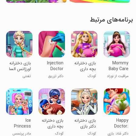
برنامه‌های مرتبط
Mommy
‏بازی دخترانه
Injection
بازی دخترانه
Baby Care
بچه داری
Doctor
اورژانس السا
Nursery
گیسو کمند
Games
مراقبت از نوزاد
کودک
دکتر تزریق
تفننی
مادر: مهد کودک
Happy
بازی دخترانه
‏بازی دخترانه
Ice
Doctor:
دکتر بازی
بچه داری
Princess
Clinic Game
السا
دختر
Mommy
دکتر شاد: بازی
کودک
کودک
مادر پرنسس