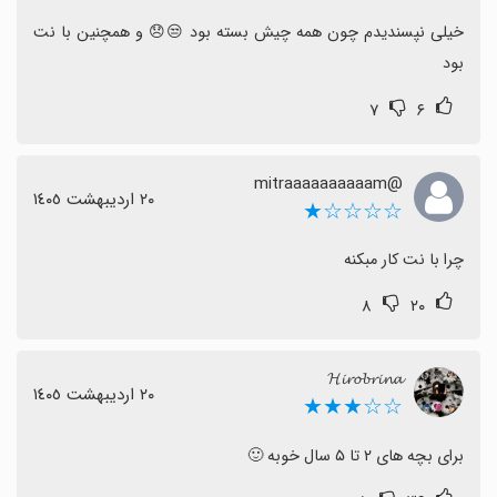
خیلی نپسندیدم چون همه چیش بسته بود 😒😞 و همچنین با نت 
بود
۷
۶
@mitraaaaaaaaaam
٢٠ اردیبهشت ١٤٠٥
☆☆☆☆★
چرا با نت کار مبکنه
۸
۲۰
𝓗𝓲𝓻𝓸𝓫𝓻𝓲𝓷𝓪
٢٠ اردیبهشت ١٤٠٥
☆☆★★★
برای بچه های ۲ تا ۵ سال خوبه 🙂