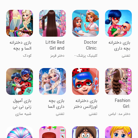
کفشدوزکی
Baby Twins
کلینیک
یخی: دوقلوهای
بچه
‏بازی دخترانه
Doctor
Little Red
بازی دخترانه
بچه داری
Clinic:
Girl and
السا و بچه
دختر
Hospital
Wolfy
داری
تفننی
کلینیک پزشک -
دختر قرمز
کودک
کفشدوزکی
Games
بازی‌های
کوچک و گرگ
بیمارستان
Fashion
بازی دخترانه
بازی بچه
بازی آمپول
Girl:
اورژانس دختر
داری السا
زنی نی نی
Dressup &
کفشدوزکی
دختر
دختر مد: لباس
تفننی
تفننی
شبیه سازی
Hair
کفشدوزکی
و مدل مو