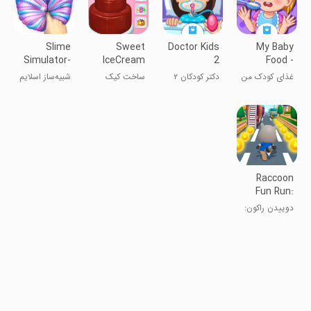
Slime
Sweet
Doctor Kids
My Baby
Simulator-
IceCream
2
Food -
DIY ASMR
Cake Maker
Cooking
غذای کودک من
دکتر کودکان ۲
ساخت کیک
شبیه‌ساز اسلایم
Games
Game
Game
- بازی آشپزی
بستنی
- بازی‌های DIY
ASMR
Raccoon
Fun Run:
Running
دوییدن راکون:
Games
بازی‌های
دویدن