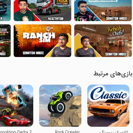
بازی‌های مرتبط
‏‏‏‏‏‏کلاسیک ریسینگ:
Rock Crawler
molition Derby 2