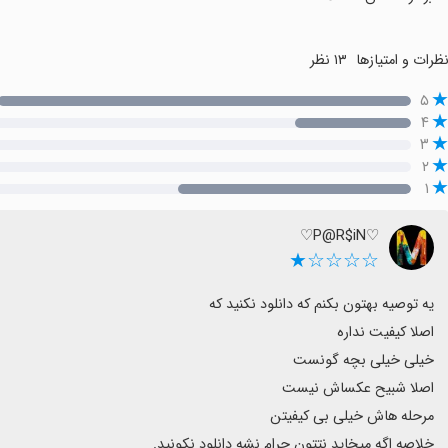
ظرات و امتیازها
۱۳ نظر
۵
۴
۳
۲
۱
♡P@R$iN♡
☆☆☆☆★
خلاصه اگه میخاید نتتون حرام نشه دانلود نکونید.