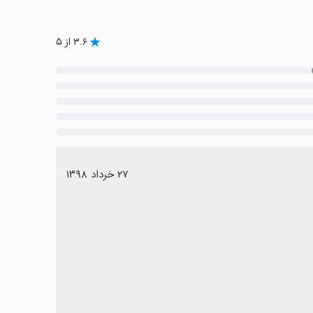
۳.۶ از ۵
٢٧ خرداد ١٣٩٨