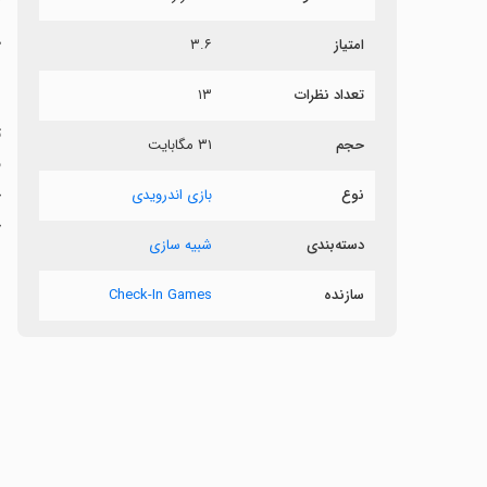
امتیاز
۳.۶
ک
تعداد نظرات
۱۳
ب
ت
حجم
۳۱ مگابایت
خ
نوع
بازی اندرویدی
خ
دسته‌بندی
شبیه سازی
سازنده
Check-In Games