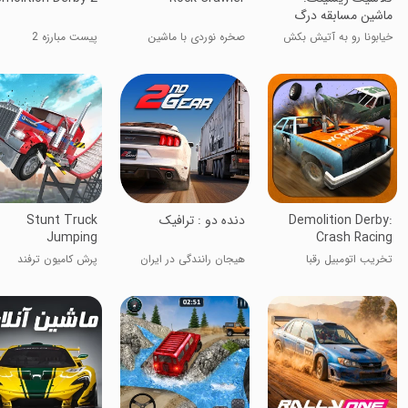
ماشین مسابقه درگ
خیابونا رو به آتیش بکش
صخره نوردی با ماشین
پیست مبارزه 2
Demolition Derby:
دنده دو : ترافیک
Stunt Truck
Jumping
Crash Racing
تخریب اتومبیل رقبا
هیجان رانندگی در ایران
پرش کامیون ترفند