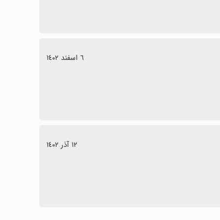
٦ اسفند ١٤٠٢
١٢ آذر ١٤٠٢