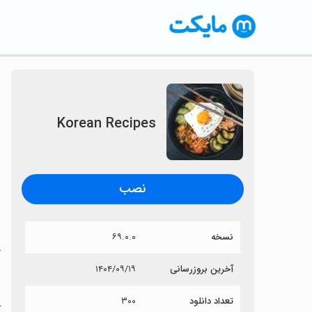
Korean Recipes
نصب
نسخه
۶۹.۰.۰
خ
آخرین بروزرسانی
۱۴۰۴/۰۹/۱۹
s
تعداد دانلود
۳۰۰
آی