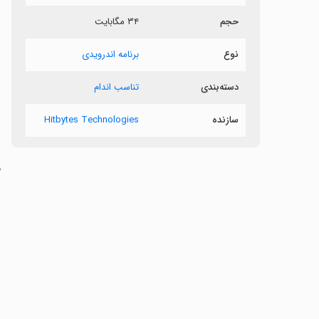
حجم
۳۴ مگابایت
د
نوع
برنامه اندرویدی
غ
غ
دسته‌بندی
تناسب اندام
غ
سازنده
Hitbytes Technologies
‏
ا
ن
‏
س