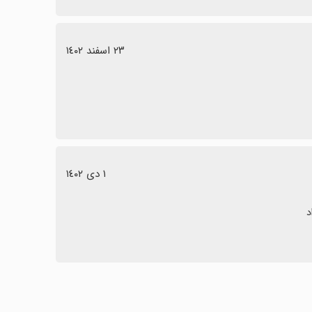
٢٣ اسفند ١٤٠٢
١ دی ١٤٠٢