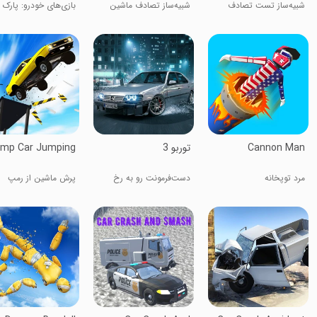
شبیه‌ساز تست تصادف
شبیه‌ساز تصادف ماشین
بازی‌های خودرو: پارک
VAZ ۲
روسی
خودرو
Cannon Man
‏‏توربو 3
mp Car Jumping
مرد توپخانه
دست‌فرمونت رو به رخ
پرش ماشین از رمپ
بکش!