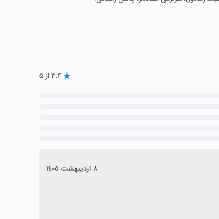
۳.۴ از ۵
٨ اردیبهشت ١٤٠٥