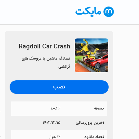
Ragdoll Car Crash
تصادف ماشین با عروسک‌های
گرانشی
نصب
نسخه
۱.۰.۶۶
خ
h
آخرین بروزرسانی
۱۴۰۲/۱۲/۱۵
تعداد دانلود
۱۲ هزار
آی