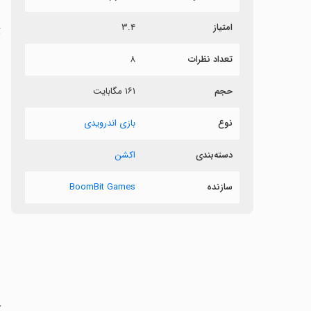
امتیاز
۳.۴
ت
تعداد نظرات
۸
ش
حجم
۱۶۱ مگابایت
ب
نوع
بازی اندرویدی
دسته‌بندی
اکشن
سازنده
BoomBit Games
‏