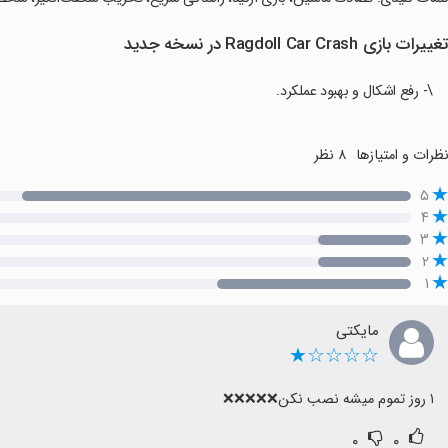
غییرات بازی Ragdoll Car Crash در نسخه جدید
\- رفع اشکال و بهبود عملکرد.
ظرات و امتیازها
۸ نظر
۵
۴
۳
۲
۱
مایکتی
☆☆☆☆★
۱ روز تموم میشه نصب نکن❌️❌️❌️❌️❌️
۰
۰