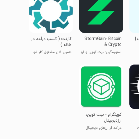
ک |
StormGain: Bitcoin
‏کارنت ( کسب درآمد در
& Crypto
خانه )
استورم‌گین: بیت کوین و ارز
همین الان مشغول کار شو
دیجیتال
کوینگرام - بیت کوین،
ارزدیجیتال
درآمد از ارزهای دیجیتال
ت