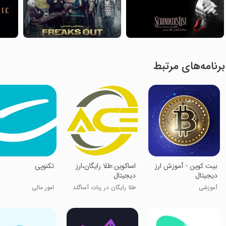
برنامه‌های مرتبط
بیت کوین - آموزش ارز
‏اساکوین:طلا رایگان،ارز
‏‏تکنوپی
دیجیتال
دیجیتال
آموزشی
طلا رایگان در ربات آساگلد
امور مالی