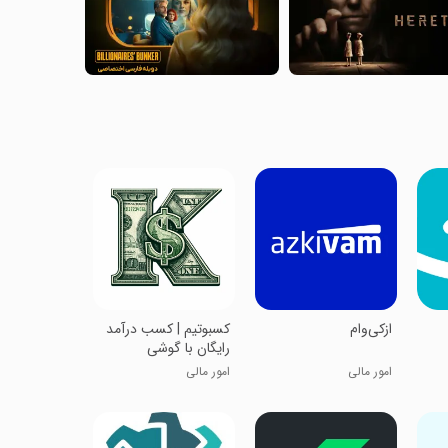
‏‏ازکی‌وام
‏‏کسبوتیم | کسب درآمد
رایگان با گوشی
امور مالی
امور مالی