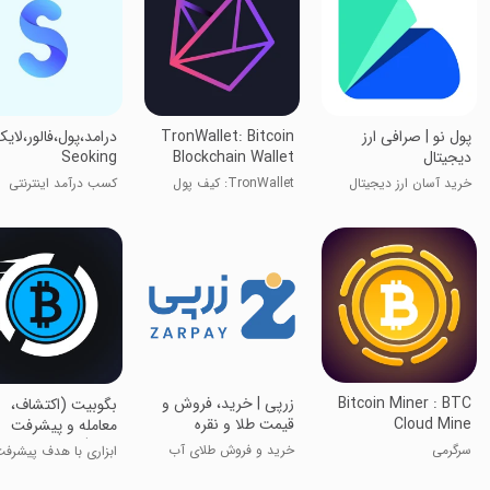
‏‏پول نو | صرافی ارز
TronWallet: Bitcoin
‏‏‏‏‏درامد،پول،فالور،لای
دیجیتال
Blockchain Wallet
Seoking
خرید آسان ارز دیجیتال
TronWallet: کیف پول
کسب درآمد اینترنتی
بلاک‌چین بیت‌کوین
Bitcoin Miner : BTC
‏‏‏‏زرپی | خرید، فروش و
بگوبیت (اکتشاف،
Cloud Mine
قیمت طلا و نقره
معامله و پیشرفت
کنید!)
سرگرمی
خرید و فروش طلای آب
ابزاری با هدف پیشرف
شده
شما!