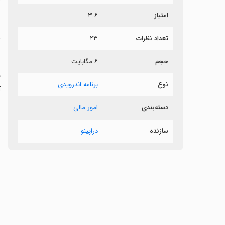
ر
امتیاز
۳.۶
د
تعداد نظرات
۲۳
•
حجم
۶ مگابایت
خ
نوع
برنامه اندرویدی
آ
دسته‌بندی
امور مالی
سازنده
دراپینو