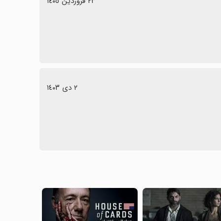
٢٣ فروردین ١٤٠٥
٢ دی ١٤٠٣