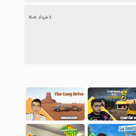
٤ خرداد ١٤٠٥