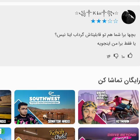
☆꧁༒Ｋ𝐢𝓪༒꧂☆
☆☆★★★
یا فقط برا من اینجویه
۱۴
۱۰
ایگان تماشا کن