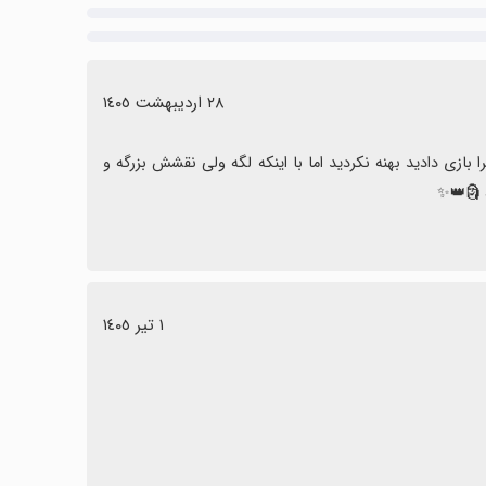
٢٨ اردیبهشت ١٤٠٥
چقد بازیش لگه بایه گوشی معمولی دارم پلی میدم لگه البته با رم هشت چرا بازی دادید بهنه نکردید اما با اینکه لگه ولی نقشش بزرگه و 
 🗿👑✨
١ تیر ١٤٠٥