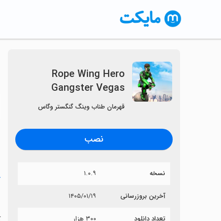
Rope Wing Hero
Gangster Vegas
〈
قهرمان طناب وینگ گنگستر وگاس
نصب
نسخه
۱.۰.۹
خ
s
آخرین بروزرسانی
۱۴۰۵/۰۱/۱۹
تعداد دانلود
۳۰۰ هزار