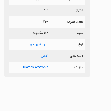
م
امتیاز
۳.۹
ق
تعداد نظرات
۲۴۸
حجم
۱۸۹ مگابایت
ف
نوع
بازی اندرویدی
ز
دسته‌بندی
اکشن
سازنده
HGames-ArtWorks