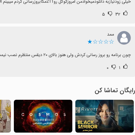
خیلی زودنیازبه دانلودمیخوادمن امروزگوگل رو211مگابروزرسانی کردم میبینم الانم بازاومدیاسایزبرنامه های دیگه
۵
۳۲
ممد
☆☆☆☆★
چون برنامه رو بروز رسانی کردش ولی هنوز بالای ۲۰ دیقس منتظرم نصب نیمشه چند تا از برنامه هام 😐
۰
۱
ایگان تماشا کن