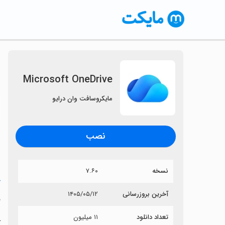
Microsoft OneDrive
مایکروسافت وان درایو
〈
نصب
نسخه
۷.۶۰
خ
آخرین بروزرسانی
۱۴۰۵/۰۵/۱۲
e
تعداد دانلود
۱۱ میلیون
آی