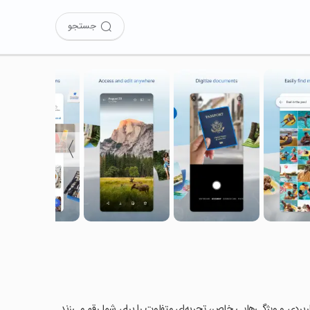
جستجو
〉