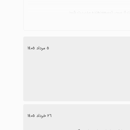
ست از سوی توسعه‌دهنده مدیریت شود.
 ذخیره و به اشتراک‌گذاری فایل‌هاست، به شرطی که به نیازهای
٥ مرداد ١٤٠٥
٢٦ خرداد ١٤٠٥