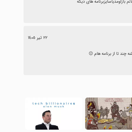
٢٢ تیر ١٤٠٥