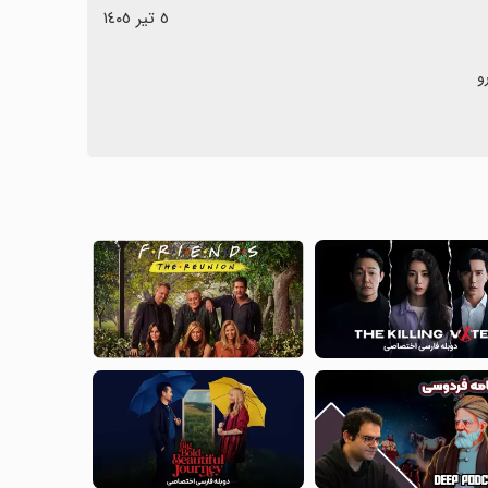
٥ تیر ١٤٠٥
و