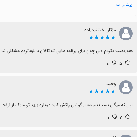
بیشتر
چند نظر منفی هم وجود دارد که نشان می‌دهد گاهی مشکلاتی رخ می‌د
در کل، Outlook برای کاربرانی که به مدیریت ایمیل و نگه
کوچکی در بروزرسانی و جست‌وجو، تجربه کاربری مطمئن‌تر خواهد شد
مژگان خشنودزاده
★★★★★
هنوزنصب نکردم‌ ولی چون برای برنامه هایی ک تاالان دانلودکردم مشکلی نداشتم براهمین ۵ ستاره میدم
۰
۵
وحید
★★★★★
اون که میگن نصب نمیشه از گوشی پاکش کنید دوباره برید تو مایک از اونجا 
۰
۲