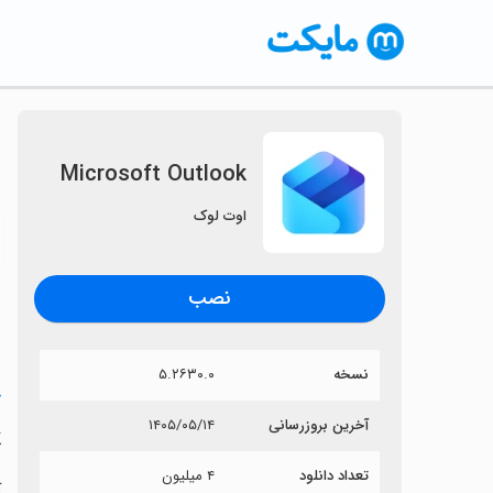
Microsoft Outlook
اوت لوک
〈
نصب
نسخه
۵.۲۶۳۰.۰
خ
آخرین بروزرسانی
۱۴۰۵/۰۵/۱۴
k
تعداد دانلود
۴ میلیون
آی