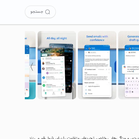
جستجو
〉