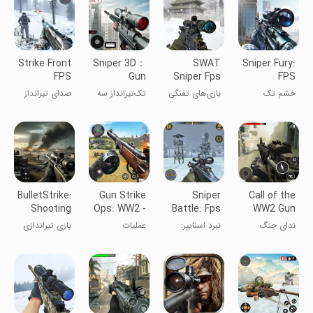
Strike Front
Sniper 3D：
SWAT
Sniper Fury:
FPS
Gun
Sniper Fps
FPS
Shooter
Shooting
Gun Games
Shooting
خشم تک
بازی‌های تفنگی
تک‌تیر‌انداز سه
صدای تیرانداز
Games
Game
تیرانداز
تک تیرانداز
بعدی
تماس نهایی
SWAT
BulletStrike:
Gun Strike
Sniper
Call of the
Shooting
Ops: WW2 -
Battle: Fps
WW2 Gun
Game
World War II
shooting
Games:
ندای جنگ
نبرد اسنایپر:
عملیات
بازی تیراندازی
fps shooter
3D
Counter
جهانی دوم
تیراندازی FPS
تیراندازی: جنگ
بمبی
War Strike
۳D
جهانی دوم -
Duty
تیرانداز FPS
جنگ جهانی
دوم