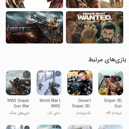
بازی‌های مرتبط
WW2 Sniper
World War |
Desert
Sniper 3D
Gun War
WW2
Sniper 3D:
Gun
Games
Shooting
Battleground
Shooter:
تیرانداز ۳D:
تک‌تیرانداز
ندای تک
بازی‌های جنگ
Games
Offline
شوتر آفلاین
بیابانی ۳D:
تیر‌انداز - جنگ
تفنگ‌دار WW2
میدان جنگ
جهانی دوم