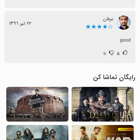
عرفان
٢٢ تیر ١٣٩٦
☆★★★★
good
۱۱
۵
رایگان تماشا کن