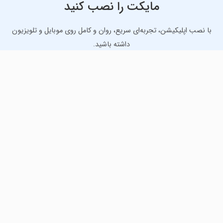
مایکت را نصب کنید
با نصب اپلیکیشن، تجربه‌ای سریع، روان و کامل روی موبایل و تلویزیون
داشته باشید.
دانلود نسخه موبایل
دانلود نسخه تلویزیون TV
لذت دانلود جدیدترین بازی‌ها و بهترین برنامه‌های اندروید از
مایکت!
دانلود جدیدترین بازی‌های اندروید برای اوقات فراغت و دریافت
بهترین برنامه‌های کاربردی برای انجام انواع فعالیت‌های روزانه. لینک