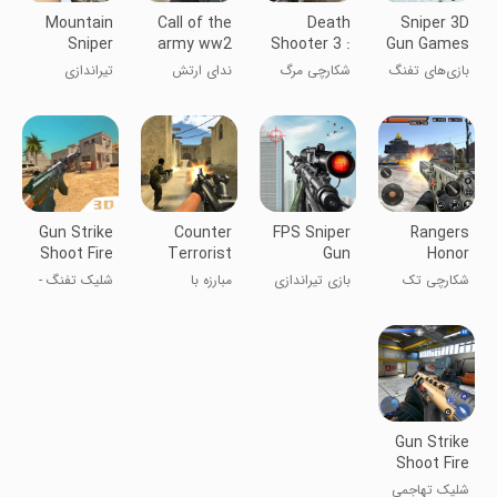
Mountain
Call of the
Death
Sniper 3D
Sniper
army ww2
Shooter 3 :
Gun Games
Shooting
Sniper: Fire
kill shot
Offline
بازی‌های تفنگ
شکارچی مرگ
ندای ارتش
تیراندازی
3D
Games war
تک‌تیرانداز 3D
3: شلیک
ww2 تک
کوهستان: FPS
duty
آفلاین
کشنده
تیرانداز: بازیهای
جنگی
Gun Strike
Counter
FPS Sniper
Rangers
Shoot Fire
Terrorist
Gun
Honor
Shoot
Shooting
Sniper
شکارچی تک
بازی تیراندازی
مبارزه با
شلیک تفنگ -
Game
Shooting
تیرانداز افتخار
با تفنگ تک
تروریست
آتش را بزنید
نگهبان
تیرانداز FPS
Gun Strike
Shoot Fire
شلیک تهاجمی