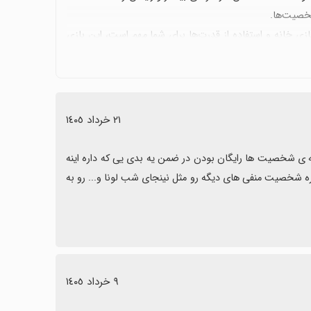
شخصیت‌ها.
زی خانه و استفاده از قدرت‌ها برای شما مهم است، این بازی
٢١ خرداد ١٤٠٥
بازی خیلی خوبیه من خودم عاشق شخصیت an_yu هستم ولی ای کاش همه ی شخصیت ها رایگان بودن در ضمن یه بدی یی که داره اینه 
که فقط با رومئو فایت میدیم و بقیه ی شخصیت منفی ها تو بازی نیستن بهتره شخصیت منفی های دیگه رو مثل نینجای شب لونا و... رو به 
٩ خرداد ١٤٠٥