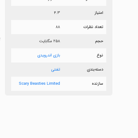
امتیاز
۴.۳
ق
تعداد نظرات
۸۸
پ
حجم
۲۵۸ مگابایت
ش
نوع
بازی اندرویدی
دسته‌بندی
تفننی
سازنده
Scary Beasties Limited