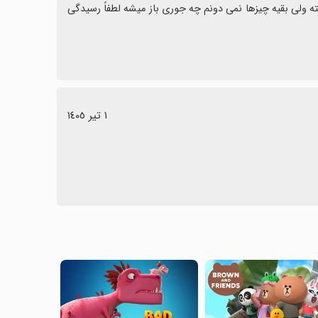
بهترین بازی دی جی مکس در کل جهانه هر چقدر می تونی بازی کنی بی نهایته ولی بقیه چیزها نمی دونم چه جوری باز میشه لطفاً رسیدگی 
١ تیر ١٤٠٥