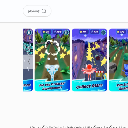
جستجو
〉