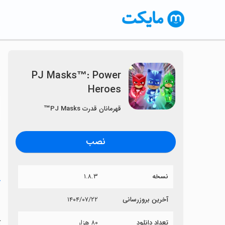
PJ Masks™: Power
Heroes
〈
قهرمانان قدرت PJ Masks™
نصب
نسخه
۱.۸.۳
خ
s
آخرین بروزرسانی
۱۴۰۴/۰۷/۲۲
تعداد دانلود
۸۰ هزار
آی