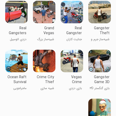
واقعی
جنایت
Real
Grand
Real
Gangster
Gangsters
Vegas
Gangster
Theft
Auto Theft
Simulator
Mafia City
Crime
شبیه‌ساز جرم و
جنایت کاران
شبیه‌ساز بزرگ
دزدی اتومبیل
Crime
Simulator
جنایت گانگستر
مافیایی واقعی
وگاس
گانگسترهای
در شهر
واقعی
Ocean Raft
Crime City
Vegas
Gangster
Survival
Thief
Crime
Game 3D
Simulator
Simulator
Theft
Crime
بازی گنگستر ۳D
بازی دزدی
شبیه سازی
ماجراجویی
Pro
Battle 2023
Game
بازی جرم
جنایی وگاس
۲۰۲۳