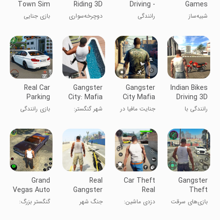
Town Sim
Riding 3D
Driving -
Games
Game
Car Game
Crime
شبیه‌ساز
رانندگی
دوچرخه‌سواری
بازی جنایی
Simulator
جنایتکاران
ماشین‌های
هندی ۳ بعدی
مافیا واسی
آمریکایی -
بازی‌های ماشین
3D
Real Car
Gangster
Gangster
Indian Bikes
Parking
City: Mafia
City Mafia
Driving 3D
Driving
Crime
Crime
رانندگی با
جنایت مافیا در
شهر گنگستر:
بازی رانندگی
Game
موتورهای هندی
شهر گنگسترها
جرم مافیا
پارک واقعی
ماشین
Grand
Real
Car Theft
Gangster
Vegas Auto
Gangster
Real
Theft
Crime City
Crime City
Gangster
Crime
بازی‌های سرقت
دزدی ماشین:
جنگ شهر
گنگستر بزرگ:
War
Squad
games
جنایتکاران
گروه گنگستر
جنایتکار واقعی
شهر جرم و