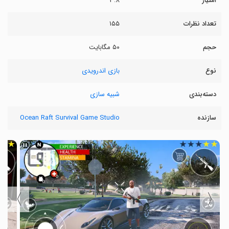
امتیاز
۳.۸
تعداد نظرات
۱۵۵
حجم
۵۰ مگابایت
نوع
بازی اندرویدی
دسته‌بندی
شبیه سازی
سازنده
Ocean Raft Survival Game Studio
〉
〈