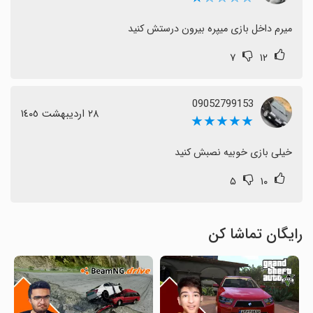
میرم داخل بازی میپره بیرون درستش کنید
۷
۱۲
09052799153
٢٨ اردیبهشت ١٤٠٥
★★★★★
خیلی بازی خوبیه نصبش کنید
۵
۱۰
رایگان تماشا کن