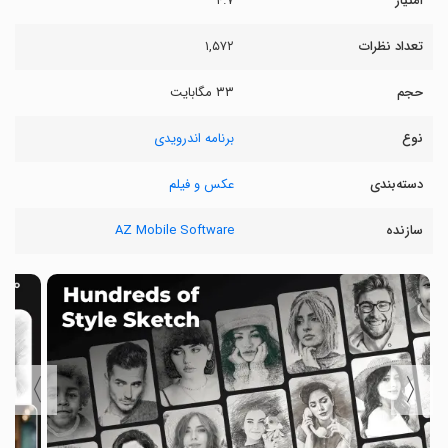
امتیاز
۴.۷
تعداد نظرات
۱,۵۷۲
حجم
۳۳ مگابایت
نوع
برنامه اندرویدی
دسته‌بندی
عکس و فیلم
سازنده
AZ Mobile Software
〉
〈