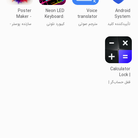
Poster
Neon LED
Voice
Android
Maker -
Keyboard:
translator
System
Flyer Maker
RGB & Emoji
all language
Key Verifier
تأیید‌کننده کلید
مترجم صوتی
کیبورد نئونی
سازنده پوستر -
سیستم اندروید
همه زبان‌ها
سازنده بروشور
Calculator
Lock |
Photo Vault
قفل حساب‌گر |
حافظه عکس