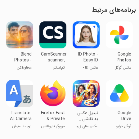
برنامه‌های مرتبط
Blend
CamScanner-
ID Photo -
Google
Photos -
scanner,
Easy ID
Photos
Photo
PDF maker
Maker
عکس گوگل
عکس ID -
کم‌اسکنر
مخلوط‌کن
Blender
سازنده ID آسان
عکس - ترکیب
عکس‌ها
Google
‏تبدیل عکس
Firefox Fast
Translate:
Drive
به نقاشی _
& Private
AI, Camera
عکس نوشته
Browser
& Voice
گوگل درایو
عکس های زیبا
مرورگر فایرفاکس
ترجمه: هوش
ساز
درست کن
مصنوعی،
دوربین و صدا