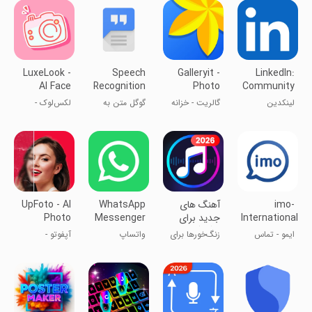
LuxeLook -
Speech
Galleryit -
LinkedIn:
AI Face
Recognition
Photo
Community
Editor
&
Vault,
& Network
لینکد‌ین
گالریت - خزانه
گوگل متن به
لکس‌لوک -
Synthesis
Album
عکس، آلبوم
صدا
ویرایشگر چهره
هوش مصنوعی
imo-
آهنگ های
WhatsApp
UpFoto - AI
International
جدید برای
Messenger
Photo
Calls &
زنگ گوشی
Enhancer
ایمو - تماس
زنگ‌خورها برای
واتساپ
آپفوتو -
Chat
تصویری
گوشی اندروید
تقویت‌کننده
عکس AI