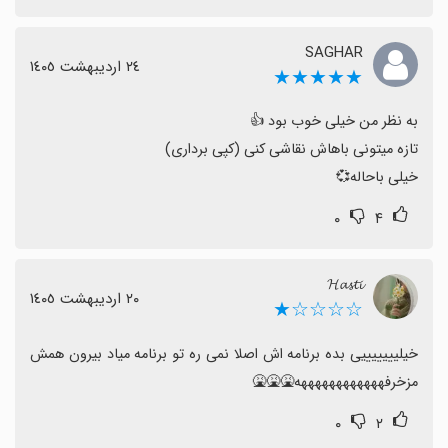
SAGHAR
٢٤ اردیبهشت ١٤٠٥
★★★★★
خیلی باحاله💞
۰
۴
𝓗𝓪𝓼𝓽𝓲
٢٠ اردیبهشت ١٤٠٥
☆☆☆☆★
خیلیییییییی بده برنامه اش اصلا نمی ره تو برنامه میاد بیرون همش 
مزخرفههههههههههههه🤮🤮🤮
۰
۲