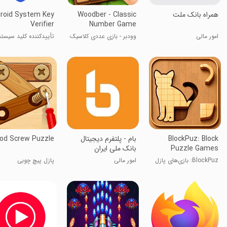
همراه بانک ملت
Woodber - Classic
roid System Key
Verifier
Number Game
امور مالی
وودبر - بازی عددی کلاسیک
تأیید‌کننده کلید سیست
اندروید
BlockPuz: Block
بام - پلتفرم دیجیتال
od Screw Puzzle
Puzzle Games
بانک ملی ایران
BlockPuz: بازی‌های پازل
امور مالی
پازل پیچ چوبی
بلوکی