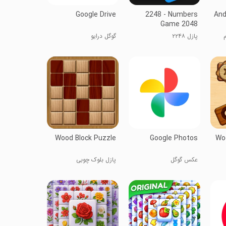
Google Drive
2248 - Numbers
And
Game 2048
م
پازل ۲۲۴۸
گوگل درایو
Wood Block Puzzle
Google Photos
Wo
عکس گوگل
پازل بلوک چوبی