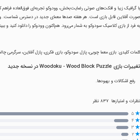
با گرافیک زیبا و افکت‌های صوتی رضایت‌بخش، وودوکو تجربه‌ای فوق‌العاده فراهم ک
ورت آفلاین قابل بازی است. هر هفته صدها معمای جدید در دسترس شماست. وود
ه فرد از بازی کلاسیک سودوکو به شمار می‌رود. هم‌اکنون وودوکو را دانلود کنید و ببی
کلمات کلیدی: بازی معما چوبی، پازل سودوکو، بازی فکری، پازل آفلاین، سرگرمی چالش‌ب
غییرات بازی Woodoku - Wood Block Puzzle در نسخه جدید
رفع اشکالات و بهبودها.
ظرات و امتیازها
۸۳۷ نظر
۵
۴
۳
۲