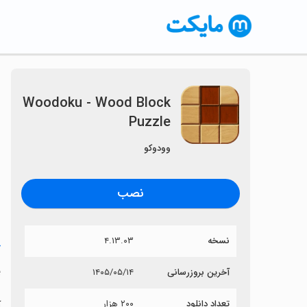
Woodoku - Wood Block
Puzzle
وودوکو
نصب
نسخه
۴.۱۳.۰۳
خ
e
آخرین بروزرسانی
۱۴۰۵/۰۵/۱۴
تعداد دانلود
۲۰۰ هزار