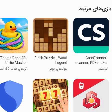
بازی‌های مرتبط
Tangle Rope 3D:
Block Puzzle - Wood
CamScanner-
Untie Master
Legend
scanner, PDF maker
کم‌اسکنر
بلوک‌های چوبی
گره‌های طناب 3D: 
بازکردن