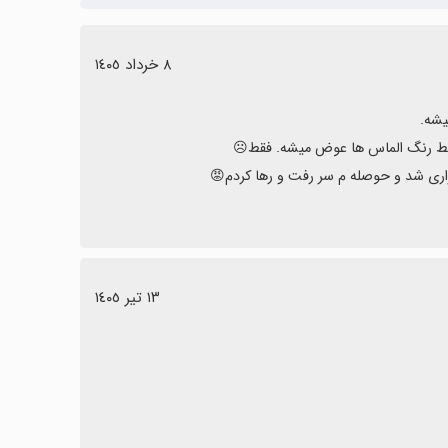
٨ خرداد ١٤٠٥
ری شد و حوصله م سر رفت و رها کردم😡
١٣ تیر ١٤٠٥