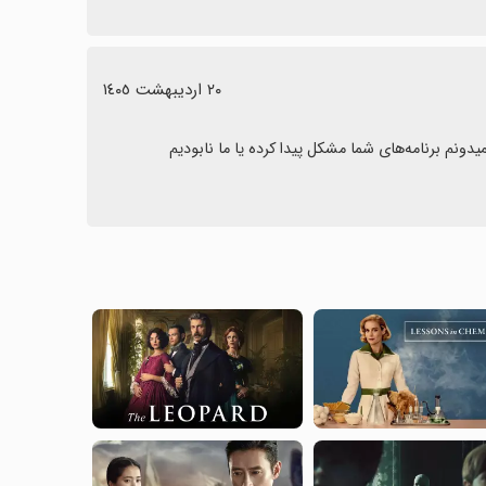
٢٠ اردیبهشت ١٤٠٥
رده یا ما نابودیم