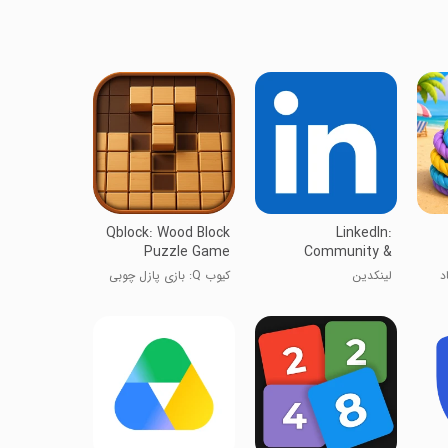
Qblock: Wood Block
LinkedIn:
Puzzle Game
Community &
Network
استاد
لینکد‌ین
کیوب Q: بازی پازل چوبی