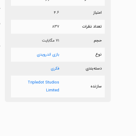
م
امتیاز
۴.۶
و
تعداد نظرات
۸۳۷
و
حجم
۷۱ مگابایت
ر
نوع
بازی اندرویدی
دسته‌بندی
فکری
Tripledot Studios
سازنده
Limited