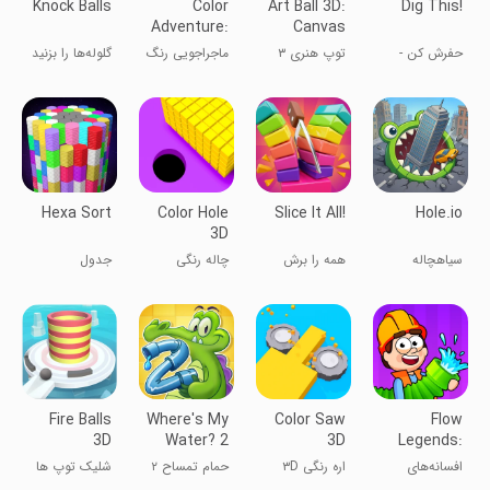
Knock Balls
Color
Art Ball 3D:
Dig This!
Adventure:
Canvas
Draw the
Puzzle
حفرش کن -
توپ هنری ۳
ماجراجویی رنگ
گلوله‌ها را بزنید
Path
تقویت تمرکز
بعدی: پازل بوم
Hexa Sort
Color Hole
Slice It All!
Hole.io
3D
سیاهچاله
همه را برش
چاله رنگی
جدول
بده!
شش‌ضلعی
Fire Balls
Where's My
Color Saw
Flow
3D
Water? 2
3D
Legends:
Pipe
افسانه‌های
اره رنگی ۳D
حمام تمساح ۲
شلیک توپ ها
Games
جریان: