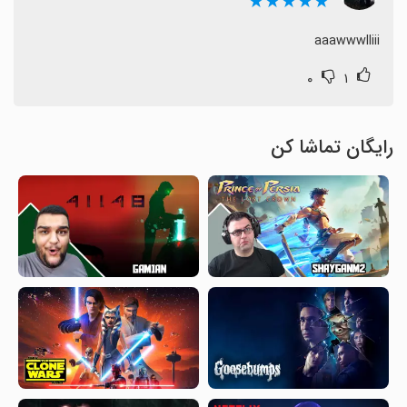
★★★★★
aaawwwlliii
۰
۱
رایگان تماشا کن