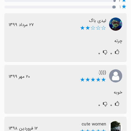
۲
۱
لیدی باگ
٢٧ مرداد ١٣٩٩
☆☆☆★★
چرته
۰
۰
((((:
٢٠ مهر ١٣٩٩
★★★★★
خوبه
۰
۰
cute women
١٢ فروردین ١٣٩٨