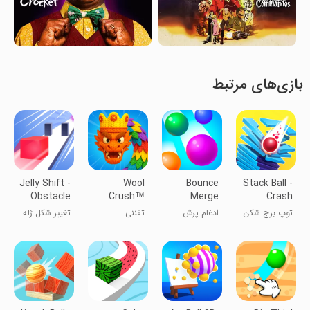
بازی‌های مرتبط
Jelly Shift -
Wool
Bounce
Stack Ball -
Obstacle
Crush™
Merge
Crash
Course
Platforms
توپ برج شکن
ادغام پرش
تفننی
تغییر شکل ژله
ای