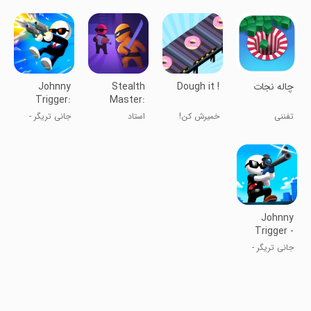
بازی‌های لوله‌ای
چاله نجات
Dough it !
Stealth
Johnny
Trigger:
Master:
Action
Assassin
تفننی
خمیرش کن!
استاد
جانی تریگر -
Shooter
Ninja
پنهان‌کاری
تیراندازی اکشن
Johnny
Trigger -
Sniper
جانی تریگر -
Game
تک تیرانداز