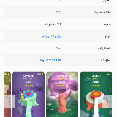
امتیاز
۴.۶
تعداد نظرات
۴۶۴
حجم
۱۱۹ مگابایت
نوع
بازی اندرویدی
دسته‌بندی
تفننی
سازنده
SayGames Ltd
〉
〈