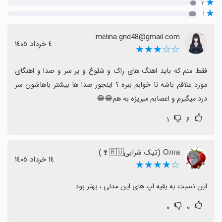
۲
۱
melina.gnd48@gmail.com
٤ خرداد ١٤٠٥
☆☆★★★
فقط منم که باید اهنگ های راک و شلوغ و پر سر و صدا و اهنگای 
مورد علاقم باشه تا خوابم ببره ؟ اینجور صدا ها بیشتر باهاشون سر 
درد میگیرم و اعصابم میریزه به هم😂😂
۱
۶
Олга (تیک شرابی🇷🇺🍷)
١٤ خرداد ١٤٠٥
☆★★★★
این نسبت به بقیه اپ های این مدلی ، بهتر بود
۰
۰