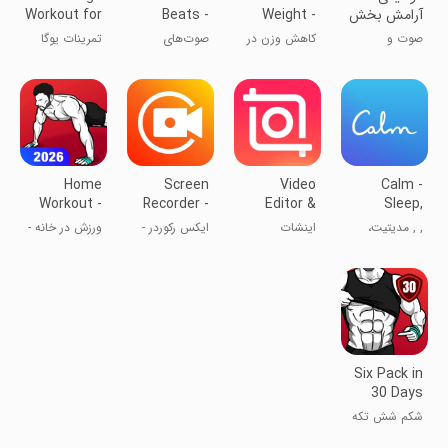
آرامش بخش
Weight -
Beats -
Workout for
Beginners
study
Weight
صوت و
کاهش وزن در
صوت‌های
تمرینات یوگا
music
Loss App
موسیقی
سی روز
بی‌نظیر -
برای مبتدیان
موسیقی مطالعه
Home
Screen
Video
Calm -
Workout -
Recorder -
Editor &
Sleep,
No
XRecorder
Maker -
Meditate,
, , مدیتیت،
اینشات
ایکس رکوردر -
ورزش در خانه -
Equipment
InShot
Relax
آرامش و
ضبط فیلم از
بدون تجهیزات
ریلکسی
صفحه‌ی گوشی
Six Pack in
30 Days
شکم شش تکه
(سیکس پک) در