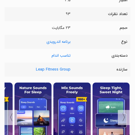
امتیاز
۴.۵
تعداد نظرات
۹۳
حجم
۲۳ مگابایت
نوع
برنامه اندرویدی
دسته‌بندی
تناسب اندام
سازنده
Leap Fitness Group
〉
〈