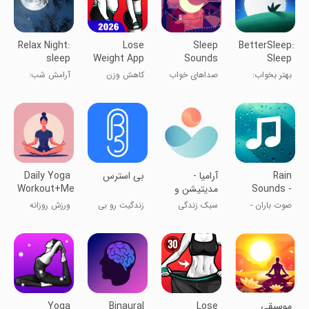
Relax Night:
Lose
Sleep
BetterSleep:
sleep
Weight App
Sounds
Sleep
sounds
for Women
tracker
بهتر بخواب:
صداهای خواب
کاهش وزن
آرامش شب:
ردیاب خواب
برای بانوان
صداهای خواب
Rain
‏آرامیا -
‏بی استرس
Daily Yoga
Sounds -
مدیتیشن و
Workout+Meditation
Sleep &
مراقبه
صوت باران -
سبک زندگی
زندگیت رو بی
ورزش روزانه
Relax
خواب و آرامش
استرس کن
یوگا+مدیتیشن
موسیقی
Lose
Binaural
Yoga