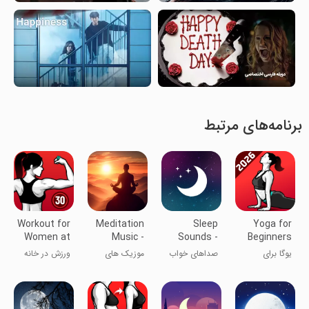
برنامه‌های مرتبط
Workout for
Meditation
Sleep
Yoga for
Women at
Music -
Sounds -
Beginners
home
Yoga, Relax
sleep
Weight
یوگا برای
صداهای خواب
موزیک های
ورزش در خانه
melodies
Loss
مبتدیان و
- صداهای
آرامش بخش
برای زنان
کاهش وزن
آرامش‌بخش
مدیتیشن و
یوگا