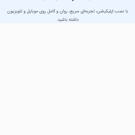
با نصب اپلیکیشن، تجربه‌ای سریع، روان و کامل روی موبایل و تلویزیون
داشته باشید.
دانلود نسخه موبایل
دانلود نسخه تلویزیون TV
لذت دانلود جدیدترین بازی‌ها و بهترین برنامه‌های اندروید از
مایکت!
دانلود جدیدترین بازی‌های اندروید برای اوقات فراغت و دریافت
بهترین برنامه‌های کاربردی برای انجام انواع فعالیت‌های روزانه. لینک
مستقیم، رایگان و سریع، تست شده و امن با نصب خودکار دیتا‍.