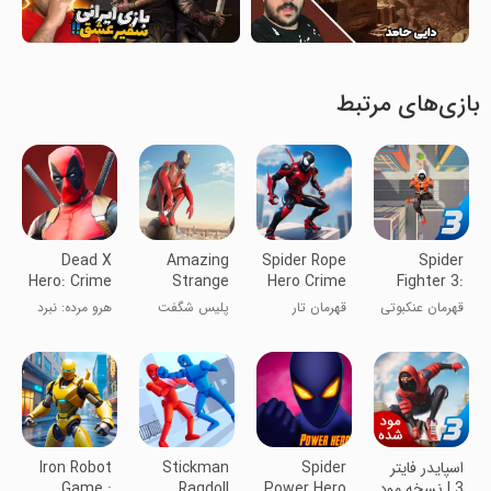
بازی‌های مرتبط
Dead X
Amazing
Spider Rope
Spider
Hero: Crime
Strange
Hero Crime
Fighter 3:
City
Rope Police
City
Action
قهرمان عنکبوتی
قهرمان تار
پلیس شگفت
هرو مرده: نبرد
Fighting
- Vice
Game
3
عنکبوت: شهر
انگیز قدرتمند
شهر جرم
Spider
جرم
طنابی
Vegas
اسپایدر فایتر
Spider
Stickman
Iron Robot
3 | نسخه مود
Power Hero
Ragdoll
Game :