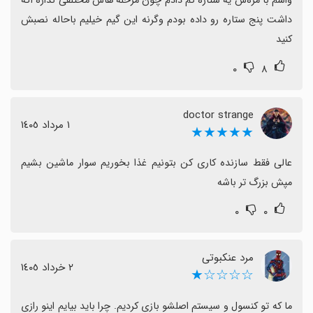
واسم با مزه‌س یه ستاره کم دادم چون مرحله هاش مختلفی نداره اگه 
داشت پنج ستاره رو داده بودم وگرنه این گیم خیلیم باحاله نصبش 
کنید
۰
۸
doctor strange
١ مرداد ١٤٠٥
★★★★★
عالی فقط سازنده کاری کن بتونیم غذا بخوریم سوار ماشین بشیم 
مپش بزرگ تر باشه
۰
۰
مرد عنکبوتی
٢ خرداد ١٤٠٥
☆☆☆☆★
ما که تو کنسول و سیستم اصلشو بازی کردیم. چرا باید بیایم اینو رازی 