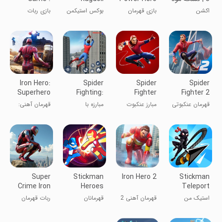
شده
Fighter
Fighter:
Robot
اکشن
بازی قهرمان
بوکس استیکمن
بازی ربات
Games
Bash
Game
قدرت عنکبوت
آهنی: بازی‌های
ربات
Iron Hero:
Spider
Spider
Spider
Superhero
Fighting:
Fighter
Fighter 2
Fighting
Hero Game
قهرمان عنکبوتی
مبارز عنکبوت
مبارزه با
قهرمان آهنی:
۲
عنکبوت: بازی
مبارزه
قهرمان
ابرقهرمانان
Super
Stickman
Iron Hero 2
Stickman
Crime Iron
Heroes
Teleport
Hero Robot
Fight -
Master 3D
استیک من
قهرمان آهنی 2
قهرمانان
ربات قهرمان
Super Stick
استاد تلپورت
استیکمن
Warriors