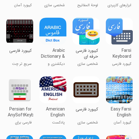
Keyboard
ابزارهای کاربردی
لوحة المفاتیح
شخصی سازی
کیبورد آسان
-پښتو
العربیة ٢٠١٨ -
پشتو - پښتو
Arabic
Keyboard
2018
Farsi
کیبورد فارسی
Arabic
کیبورد فارسی
Keyboard
حرفه ای
Dictionary &
Translator
کیبورد فارسی
شخصی سازی
دیکشنری و
سریع تر چت
مترجم عربی
کنید
Easy Farsi
‏‏‏کیبورد فارسی
American
Persian for
AnySoftKeyboard
English
English
Podcast
keyboard
کیبورد آسان
شخصی سازی
پادکست
فارسی برای
فارسی انگلیسی
انگلیسی
کیبورد AnySoft
آمریکایی