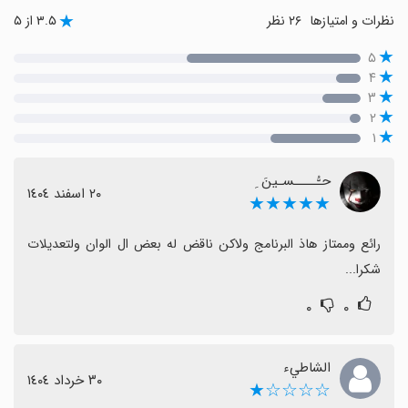
نظرات و امتیازها
۲۶ نظر
۳.۵ از ۵
۵
۴
۳
۲
۱
حـُّــــسـینَ ِ
٢٠ اسفند ١٤٠٤
★★★★★
رائع وممتاز هاذ البرنامج ولاكن ناقض له بعض ال الوان ولتعديلات 
شكرا...
۰
۰
الشاطيء
٣٠ خرداد ١٤٠٤
☆☆☆☆★