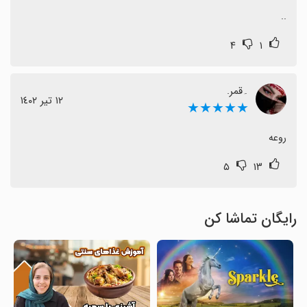
..
۴
۱
۔قمر.
١٢ تیر ١٤٠٢
★★★★★
روعه
۵
۱۳
رایگان تماشا کن