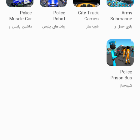
Police
Police
City Truck
Army
Muscle Car
Robot
Games
Submarine
Cargo
Transport
Simulator
Transport
بازی حمل و
شبیه‌ساز
ربات‌های پلیس
ماشین پلیس و
Plane
Games
Game
نقل زیردریایی
بازی‌های کامیون
تبدیل‌شونده
حمل بار با
ارتش
شهری
هواپیما
Police
Prison Bus
Simulator
شبیه‌ساز
اتوبوس‌ زندان
پلیس