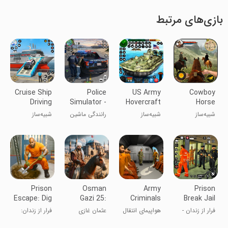
بازی‌های مرتبط
Cruise Ship
Police
US Army
Cowboy
Driving
Simulator -
Hovercraft
Horse
Simulator
Police
Simulator
Riding
شبیه‌ساز
شبیه‌ساز
رانندگی ماشین
شبیه‌ساز
Game
Simulation :
سوارکاری کابوی:
هلی‌کوپتر ارتش
پلیس شهر ۳
رانندگی کشتی
Gun of wild
تفنگ غرب
ایالات متحده
بعدی
کروز
west
وحشی
Prison
Osman
Army
Prison
Escape: Dig
Gazi 25:
Criminals
Break Jail
Out
Sword
Transport
Prison
فرار از زندان -
هواپیمای انتقال
عثمان غازی
فرار از زندان:
Journey
Fighting
Plane
Escap
فرار از زندان
مجرمین نظامی
بازی فرار از