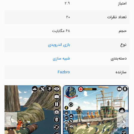
امتیاز
۲.۹
تعداد نظرات
۲۰
حجم
۶۸ مگابایت
نوع
بازی اندرویدی
دسته‌بندی
شبیه سازی
سازنده
Fazbro
〉
〈