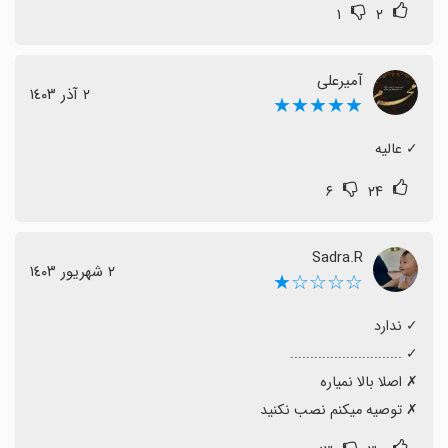
۱
۲
آمیرعلی
٢ آذر ١٤٠٣
★★★★★
‏✓ عالیه
۶
۲۴
Sadra.R
٢ شهریور ١٤٠٣
☆☆☆☆★
‏✗ توصیه میکنم نصب نکنید