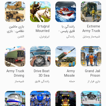
زندان
Extreme
رانندگی با
Ertuğrul
بازی ماشین
Army Truck
قایق پلیس -
Mounted
نظامی : بازی
Sim War
ماموریتی
Horse
جدید
شبیه‌ساز وسایل
رانندگی
ایرتوغرل،
اکشن
Warrior
نقلیه کامیون
جنگجوی سوار
ارتش آمریکا
بر اسب
Army Truck
Drive Boat
Army
Grand Jail
Driving
3D Sea
Missile
Prison
Simulator
Crimea
Launcher
Escape
بازی فرار از
حمله
رانندگی قایق
شبیه‌ساز
Attack
Game
زندان بزرگ
موشک‌های
۳D دریا کریمه
رانندگی کامیون
ارتش
نظامی