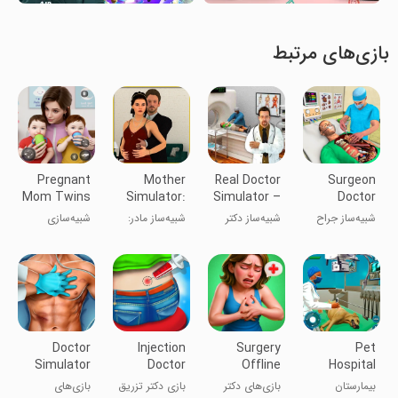
بازی‌های مرتبط
Pregnant
Mother
Real Doctor
Surgeon
Mom Twins
Simulator:
Simulator –
Doctor
Life Sim 3D
Babysitter
ER
Simulator
شبیه‌ساز جراح
شبیه‌ساز دکتر
شبیه‌ساز مادر:
شبیه‌سازی
Emergency
3D
۳D
واقعی –
پرستار بچه
زندگی مادر
Games
بازی‌های
باردار دوقلوها
2020
اورژانس 2020
3D
Doctor
Injection
Surgery
Pet
Simulator
Doctor
Offline
Hospital
Surgeon
Hospital
Doctor
Vet Clinic
بیمارستان
بازی‌های دکتر
بازی دکتر تزریق
بازی‌های