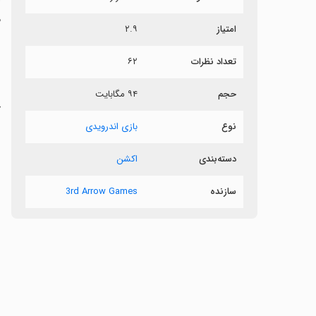
م
امتیاز
۲.۹
ف
تعداد نظرات
۶۲
ب
حجم
۹۴ مگابایت
ج
ط
نوع
بازی اندرویدی
دسته‌بندی
اکشن
سازنده
3rd Arrow Games