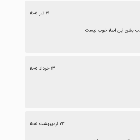
٢١ تیر ١٤٠٥
 نصب بشن این اصلا خوب نیست
١٣ خرداد ١٤٠٥
٢٣ اردیبهشت ١٤٠٥