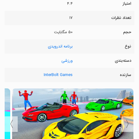
امتیاز
۴.۴
تعداد نظرات
۱۷
حجم
۵۰ مگابایت
نوع
برنامه اندرویدی
دسته‌بندی
ورزشی
سازنده
InterBolt Games
〉
〈