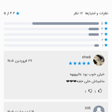
نظرات و امتیازها
۱۷ نظر
۴.۴ از ۵
۵
۴
۳
۲
۱
shadi
٢٧ فروردین ١٤٠٥
★★★★★
ماشیناش خلی خفنه❤️❤️❤️
۱
۱
6اااا
١٤ اردیبهشت ١٤٠٥