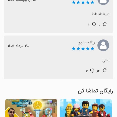
★★★★★
غببططططط
۱
۰
رزاقحساوی
٣٠ مرداد ١٤٠٤
★★★★★
عالی
۲
۱۴
رایگان تماشا کن