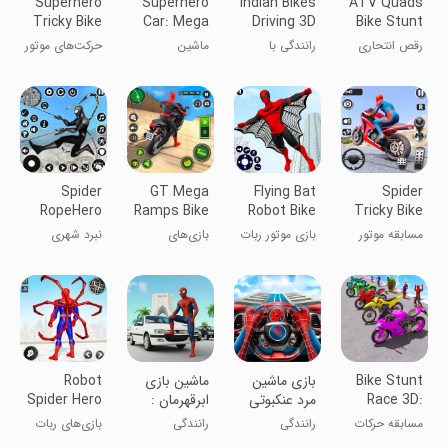
Superhero
Superhero
Indian Bikes
ATV Quads
Tricky Bike
Car: Mega
Driving 3D
Bike Stunt
Stunt
Ramp
Racing 3D
رقص انتحاری
رانندگی با
ماشین
حرکت‌های موتور
Games
ATV کواد
موتورهای هندی
ابرقهرمان:
سواری قهرمانان
بازی‌های رمپ
بزرگ
Spider
GT Mega
Flying Bat
Spider
RopeHero
Ramps Bike
Robot Bike
Tricky Bike
City Battle
Race
Game
Stunt Race
مسابقه موتور
بازی موتور ربات
بازی‌های
نبرد شهری
3D
Games
سواری
خفاش پرنده
مسابقات موتور
قهرمان طناب
چالش‌برانگیز
با ramp های
عنکبوتی ۳
عنکبوتی
بزرگ GT
بعدی
Bike Stunt
بازی ماشین
‏ماشین بازی
Robot
Race 3D:
مرد عنکبوتی
ابرقهرمان :
Spider Hero
Bike Games
مرد عنکبوتی
Spider
مسابقه حرکات
رانندگی
رانندگی
بازی‌های ربات
Games
نمایشی موتور ۳
قهرمان عنکبوت