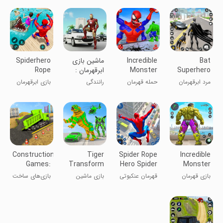
بعدی: بازی‌های
موتور
Bat
Incredible
‏ماشین بازی
Spiderhero
Superhero
Monster
ابرقهرمان :
Rope
Man Hero
Hero Attack
ایرون من
Superhero
مرد ابرقهرمان
حمله قهرمان
رانندگی
بازی ابرقهرمان
Game
Games
خفاش
هیولای
با طناب مرد
شگفت‌انگیز
عنکبوتی
Construction
Tiger
Spider Rope
Incredible
Games:
Transform
Hero Spider
Monster
Snow
Robot Car
Games
Hero Game
بازی قهرمان
قهرمان عنکبوتی
بازی ماشین
بازی‌های ساخت
Games
Game
هیولا
با طناب
ربات
و ساز: بازی‌های
شگفت‌انگیز
تبدیل‌شونده ببر
برفی