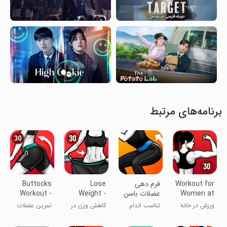
برنامه‌های مرتبط
Workout for
فرم دهی
Lose
Buttocks
Women at
عضلات باسن
Weight -
Workout -
Hips, Butt
Weight
home
ورزش در خانه
تناسب اندام
کاهش وزن در
تمرین عضلات
Loss App
برای زنان
سی روز
پا و نشیمنگاه