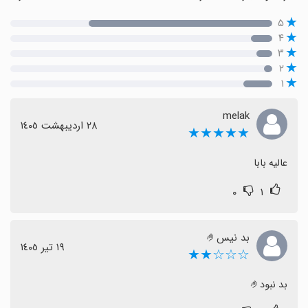
۵
۴
۳
۲
۱
melak
٢٨ اردیبهشت ١٤٠٥
★★★★★
عالیه بابا
۰
۱
بد نیس🤌
١٩ تیر ١٤٠٥
☆☆☆★★
بد نبود🤌