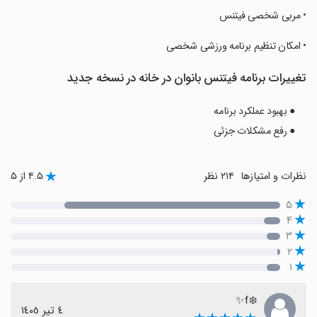
‏• مربی شخصی فیتنس
‏• امکان تنظیم برنامه ورزشی شخصی
تغییرات برنامه فیتنس بانوان در خانه در نسخه جدید
● بهبود عملکرد برنامه
● رفع مشکلات جزئی
نظرات و امتیازها
۲۱۴ نظر
۴.۵ از ۵
۵
۴
۳
۲
۱
❄️f✨
٤ تیر ١٤٠٥