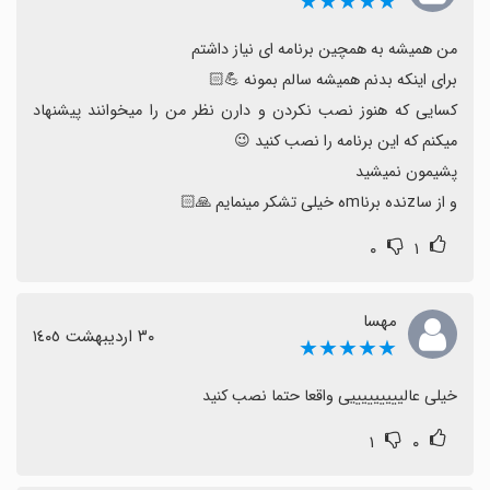
★★★★★
کسایی که هنوز نصب نکردن و دارن نظر من را میخوانند پیشنهاد 
و از ساzنده برناmه خیلی تشکر مینمایم 🙏🏻
۰
۱
مهسا
٣٠ اردیبهشت ١٤٠٥
★★★★★
خیلی عالیییییییییی واقعا حتما نصب کنید
۱
۰