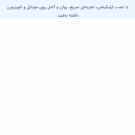
با نصب اپلیکیشن، تجربه‌ای سریع، روان و کامل روی موبایل و تلویزیون
داشته باشید.
دانلود نسخه موبایل
دانلود نسخه تلویزیون TV
لذت دانلود جدیدترین بازی‌ها و بهترین برنامه‌های اندروید از
مایکت!
دانلود جدیدترین بازی‌های اندروید برای اوقات فراغت و دریافت
بهترین برنامه‌های کاربردی برای انجام انواع فعالیت‌های روزانه. لینک
مستقیم، رایگان و سریع، تست شده و امن با نصب خودکار دیتا‍.