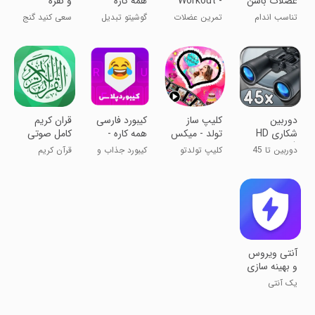
عضلات باسن
Workout -
همه کاره
و نقره
Hips, Butt
تناسب اندام
تمرین عضلات
گوشیتو تبدیل
سعی کنید گنج
پا و نشیمنگاه
به تی وی کن !
را پیدا کنید!
دوربین
کلیپ ساز
کیبورد فارسی
قران کریم
شکاری HD
تولد - میکس
همه کاره -
کامل صوتی
(زوم 45
عکس و
کیبورد پلاس
دوربین تا 45
کلیپ تولدتو
کیبورد جذاب و
قرآن کریم
برابر)
آهنگ
برابر زوم کن!
حرفه ای بساز!!
کم حجم !
صوتی با حجم
کم
آنتی ویروس
و بهینه سازی
هوشمند
یک آنتی
ویروس قوی و
پرقدرت