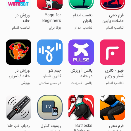
فرم دهی
تناسب اندام
Yoga for
ورزش در
عضلات پایین
بانوان
Beginners
خانه
تنه بانوان
Weight
تناسب اندام
تناسب اندام
یوگا برای
تناسب اندام
Loss
مبتدیان و
کاهش وزن
‏فیبو - کالری
پالس | ورزش
جیم شو:
ورزش در
شمار و رژیم
در خانه
کالری شمار،
خانه / تمرین
غذایی
رژیم، ورزش
بدنسازی
تناسب اندام
پالس_ تمرینات
در مسیر سلامتی
ورزشی
در خانه
ورزشی رایگان
فرم دهی
Buttocks
ریموت کنترل
ردیاب فلز، طلا