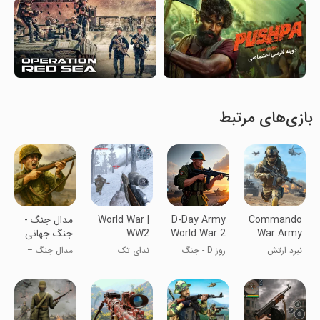
بازی‌های مرتبط
Commando
D-Day Army
World War |
مدال جنگ -
War Army
World War 2
WW2
جنگ جهانی
Shooting
Offline
Game
نبرد ارتش
روز D - جنگ
ندای تک
مدال جنگ –
Games
Offline
کماندوها
جهانی دوم
تیر‌انداز - جنگ
جنگ جهانی
آفلاین
جهانی دوم
دوم