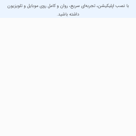
با نصب اپلیکیشن، تجربه‌ای سریع، روان و کامل روی موبایل و تلویزیون
داشته باشید.
دانلود نسخه موبایل
دانلود نسخه تلویزیون TV
لذت دانلود جدیدترین بازی‌ها و بهترین برنامه‌های اندروید از
مایکت!
دانلود جدیدترین بازی‌های اندروید برای اوقات فراغت و دریافت
بهترین برنامه‌های کاربردی برای انجام انواع فعالیت‌های روزانه. لینک
مستقیم، رایگان و سریع، تست شده و امن با نصب خودکار دیتا‍.