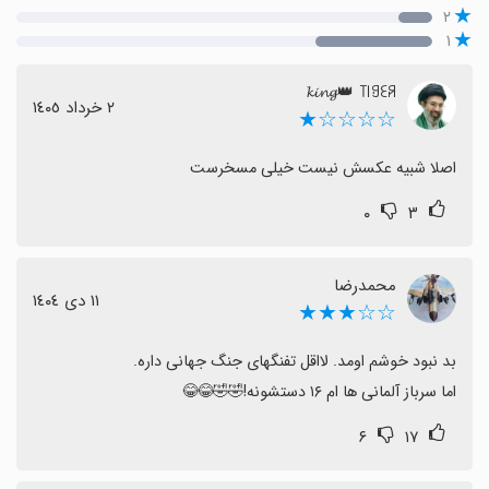
۲
۱
𝓴𝓲𝓷𝓰👑 ꓄꒐ꍌꏂꋪ
٢ خرداد ١٤٠٥
☆☆☆☆★
اصلا شبیه عکسش نیست خیلی مسخرست
۰
۳
محمدرضا
١١ دی ١٤٠٤
☆☆★★★
اما سرباز آلمانی ها ام ۱۶ دستشونه!🤣🤣😂😂
۶
۱۷