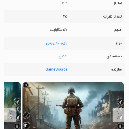
امتیاز
۳.۴
تعداد نظرات
۲۵
حجم
۵۷ مگابایت
نوع
بازی اندرویدی
دسته‌بندی
اکشن
سازنده
GameSource
〉
〈