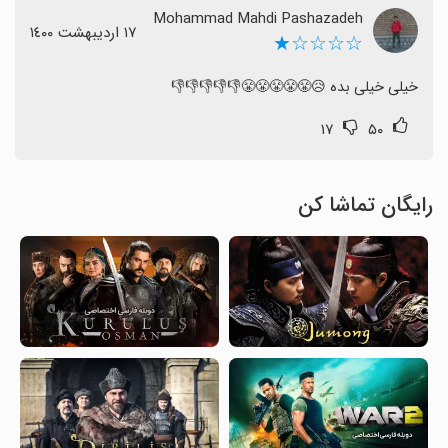
Mohammad Mahdi Pashazadeh
١٧ اردیبهشت ١٤٠٠
☆☆☆☆★
خیلی خیلی بده 😥😤😤😤😤😤👎👎👎👎👎
۱۷
۵۰
رایگان تماشا کن