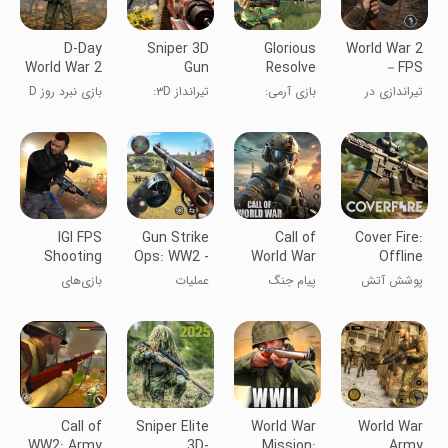
D-Day
Sniper 3D
Glorious
World War 2
World War 2
Gun
Resolve
－FPS
Battle
Shooter:
FPS Army
Shooting
تیراندازی در
بازی آرمی:
تیرانداز ۳D:
بازی نبرد روز D
Game
Offline
Game
Games
جنگ جهانی
جدال افتخارآمیز
شوتر آفلاین
جنگ جهانی
دوم
دوم
IGI FPS
Gun Strike
Call of
Cover Fire:
Shooting
Ops: WW2 -
World War
Offline
Offline
World War II
Battlefield
Shooting
پوشش آتش
پیام جنگ
عملیات
بازی‌های
Games
fps shooter
جهانی بر میدان
تیراندازی: جنگ
تیراندازی
نبرد
جهانی دوم -
آفلاین IGI FPS
تیرانداز FPS
جنگ جهانی
دوم
Call of
Sniper Elite
World War
World War
WW2: Army
3D-
Mission:
Army