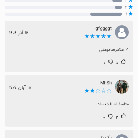
۳
۲
۱
gfggggt
١٤ آذر ١٤٠٤
★★★★★
‏✓ علامرصامومنی
۰
۰
MhSh
١٨ آبان ١٤٠٤
☆☆☆★★
متاسفانه بالا نمیاد
۰
۲
یک نفر