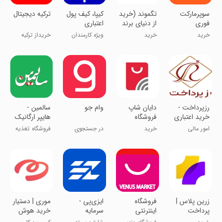
سوپرمارکت
‏تگموند (خرید
‏کیپا، کیف پول
ترکیه دیجیتال
فوری
از دنیای برند
اعتباری
دیجی‌کالا
ها)
خرید
خرید
ویژه کارمندان
خریداز ترکیه
خصوصی،
تحویل درایران
دولتی
رزپرداخت -
دایان شاپ
‏‏وام جو
سالمین -
خرید اعتباری
فروشگاه
هایپر ارگانیک
واقساطی کالا
اینترنتی
امور مالی
خرید
در جستجوی
فروشگاه تغذیه
و خدمات
وام
سالم
‏‏‏‏زرین پلاس |
فروشگاه
‏‏ایزی‌پی -
‏موری | دستیار
پرداخت
اینترنتی
سرمایه
خرید هوش
اقساطی
ونوس مارکت
گذاری، وام و
مصنوعی