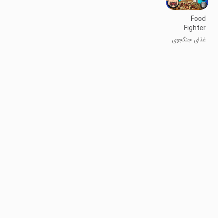
Food
Fighter
Clicker |
غذای جنگجوی
Mukbang
کلیکر | موکبانگ