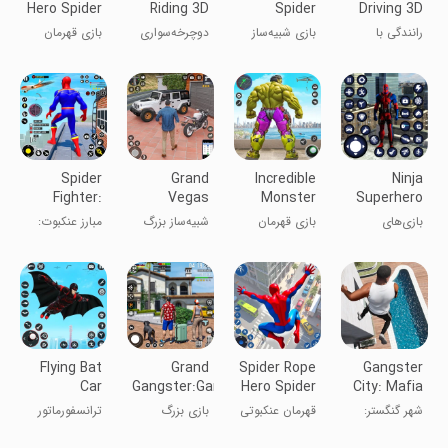
Hero Spider
Riding 3D
Spider
Driving 3D
Game 2
Fighter Sim
رانندگی با
بازی شبیه‌ساز
دوچرخه‌سواری
بازی قهرمان
Game
موتورهای هندی
مبارز عنکبوت
هندی ۳ بعدی
طناب میامی ۲
پرنده
Spider
Grand
Incredible
Ninja
Fighter:
Vegas
Monster
Superhero
Superhero
Simulator
Hero Game
Fighting
بازی‌های
بازی قهرمان
شبیه‌ساز بزرگ
مبارز عنکبوت:
Game
Games
مبارزه‌ای
هیولا
وگاس
بازی ابرقهرمانی
ابرقهرمان نینجا
شگفت‌انگیز
Flying Bat
Grand
Spider Rope
Gangster
Car
Gangster:Game
Hero Spider
City: Mafia
Transform
Theft City
Games
Crime
شهر گنگستر:
قهرمان عنکبوتی
بازی بزرگ
ترانسفورماتور
Robot
جرم مافیا
با طناب
جنایتکار - دزدی
ربات ماشین