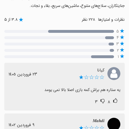
جنایتکاران، سلاح‌های متنوع، ماشین‌های سریع، بقاء و نجات.
نظرات و امتیازها
۲۲۸ نظر
۳.۸ از ۵
۵
۴
۳
۲
۱
کیانا
٢٣ فروردین ١٤٠٥
☆☆☆☆★
یه ستاره هم براش کمه بازی اصلا بالا نمی یومد
۳
۸
𝑴𝒂𝒉𝒅𝒊
٩ فروردین ١٤٠٢
☆☆☆☆★