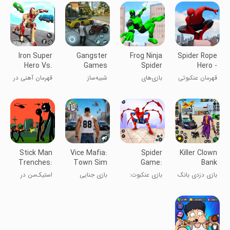
از شهر
خفاش پرنده
Iron Super
Gangster
Frog Ninja
Spider Rope
Hero Vs.
Games
Spider
Hero -
City Gangs
Crime
superhero
Gangster
قهرمان عنکبوتی
بازی‌های
شبیه‌ساز
قهرمان آهنی در
Simulator
games:
New York
- گنگسترهای
ابرقهرمان
جنایتکاران
برابر باندهای
Gangster
City
نیویورک
قورباغه نینجا
شهری
Vegas
عنکبوت: گنگستر
وگاس
Stick Man
Vice Mafia:
Spider
Killer Clown
Trenches:
Town Sim
Game:
Bank
WW2
Game
Spider Rope
Robbery
بازی دزدی بانک
بازی عنکبوت:
بازی جنایی
استیک‌من در
Hero
Game
دلقک قاتل
قهرمان طناب
مافیا واسی
trenches:
عنکبوتی
جنگ جهانی ۲