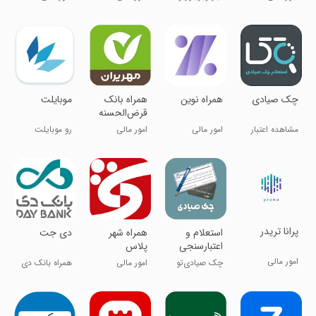
حسابدار
چک صیادی
همراه نوین
همراه بانک
موبایلت
قرض‌الحسنه
مهر ایران
مشاهده اعتبار
امور مالی
امور مالی
رو موبایلت
چک صیادی
حساب کن!
پرانا تریدر
استعلام و
همراه شهر
دی جت
اعتبارسنجی
پلاس
چک صیادی
امور مالی
چک صیادی‌تو
امور مالی
همراه بانک دی
چک کن!