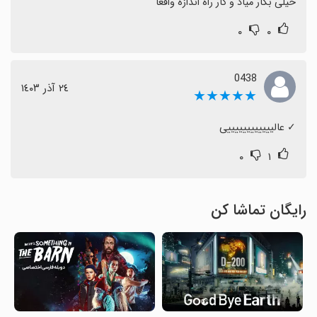
خیلی بکار میاد و کار راه اندازه واقعا
۰
۰
0438
٢٤ آذر ١٤٠٣
★★★★★
‏✓ عالییییییییییییی
۰
۱
رایگان تماشا کن