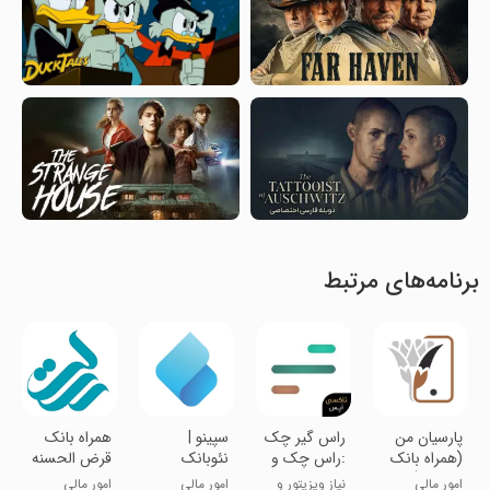
برنامه‌های مرتبط
پارسیان من
راس گیر چک
‏سپینو |
همراه بانک
(همراه بانک
:راس چک و
نئوبانک
قرض الحسنه
پارسیان)
فاکتور
صادرات ایران
رسالت
امور مالی
نیاز ویزیتور و
امور مالی
امور مالی